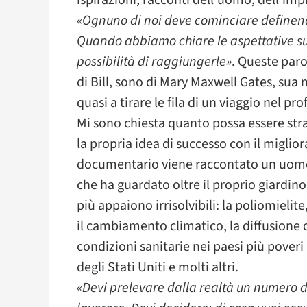
ispirazioni, racconti dell’uomo, dell’imp
«Ognuno di noi deve cominciare definend
Quando abbiamo chiare le aspettative su 
possibilità di raggiungerle»
. Queste par
di Bill, sono di Mary Maxwell Gates, sua 
quasi a tirare le fila di un viaggio nel p
Mi sono chiesta quanto possa essere stra
la propria idea di successo con il migli
documentario viene raccontato un uomo d
che ha guardato oltre il proprio giardin
più appaiono irrisolvibili: la poliomielite
il cambiamento climatico, la diffusione 
condizioni sanitarie nei paesi più pover
degli Stati Uniti e molti altri.
«Devi prelevare dalla realtà un numero de