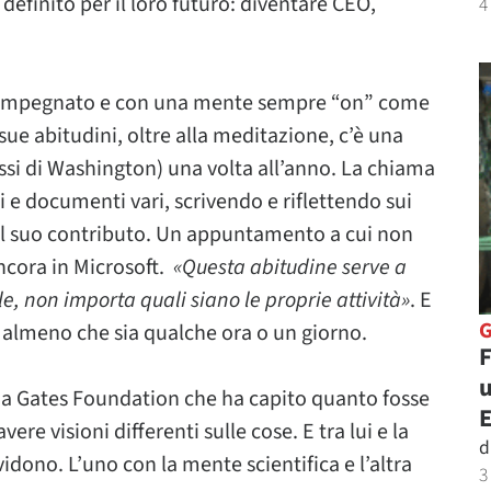
definito per il loro futuro: diventare CEO,
4
 impegnato e con una mente sempre “on” come
sue abitudini, oltre alla meditazione, c’è una
essi di Washington) una volta all’anno. La chiama
i e documenti vari, scrivendo e riflettendo sui
l suo contributo. Un appuntamento a cui non
ancora in Microsoft.
«Questa abitudine serve a
e, non importa quali siano le proprie attività»
. E
 almeno che sia qualche ora o un giorno.
F
u
nda Gates Foundation che ha capito quanto fosse
re visioni differenti sulle cose. E tra lui e la
d
dono. L’uno con la mente scientifica e l’altra
3