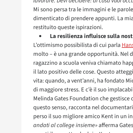
lavorare. Devi decidere: di cosa vuoi occ
Mi sono persa tra le immagini e le paro
dimenticato di prendere appunti. La mia 
restituito queste ispirazioni.
La resilienza influisce sulla nos
L’ottimismo possibilista di cui parla
Hans
molto – è una grande opportunità. Nel
ragazzino a scuola veniva chiamato hap
il lato positivo delle cose. Questo atte
vita: quando, a vent’anni, ha fondato Mic
di maggiore stress. E c’è il suo implacabi
Melinda Gates Foundation che gestisce c
questo senso, racconta nel documentari
perso il suo migliore amico Kent in un i
andati al college insieme»
afferma Gates