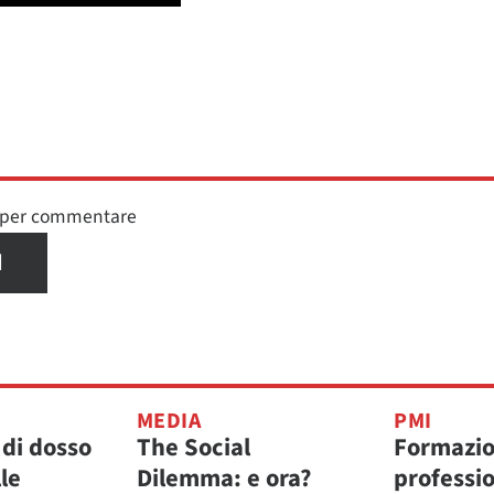
n per commentare
I
MEDIA
PMI
 di dosso
The Social
Formazi
lle
Dilemma: e ora?
professi