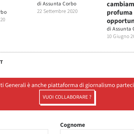
cambiam
di
Assunta Corbo
22 Settembre 2020
profuma 
rbo
020
opportun
di
Assunta 
10 Giugno 2
ST
ati Generali è anche piattaforma di giornalismo partec
VUOI COLLABORARE ?
Cognome