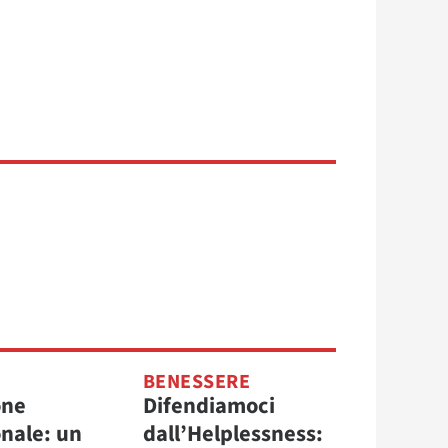
BENESSERE
one
Difendiamoci
onale: un
dall’Helplessness: