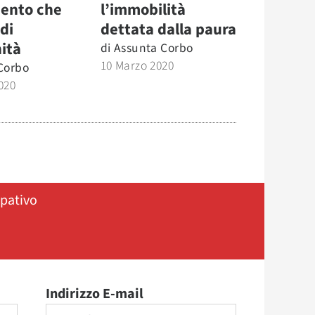
ento che
l’immobilità
di
dettata dalla paura
ità
di
Assunta Corbo
10 Marzo 2020
Corbo
020
ipativo
Indirizzo E-mail