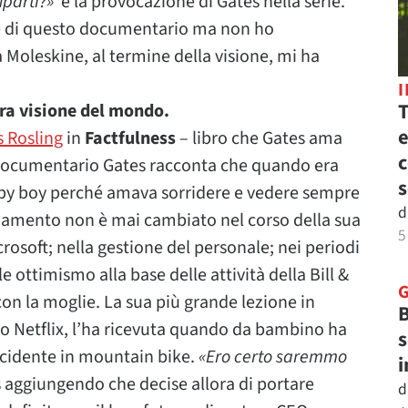
uparti?»
è la provocazione di Gates nella serie.
le di questo documentario ma non ho
Moleskine, al termine della visione, mi ha
T
tra visione del mondo.
e
 Rosling
in
Factfulness
– libro che Gates ama
c
 documentario Gates racconta che quando era
s
py boy perché amava sorridere e vedere sempre
d
ggiamento non è mai cambiato nel corso della sua
5
rosoft; nella gestione del personale; nei periodi
le ottimismo alla base delle attività della Bill &
on la moglie. La sua più grande lezione in
B
o Netflix, l’ha ricevuta quando da bambino ha
s
ncidente in mountain bike.
«Ero certo saremmo
i
 aggiungendo che decise allora di portare
d