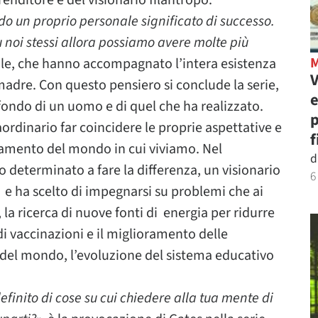
renditore e del visionario filantropo.
o un proprio personale significato di successo.
noi stessi allora possiamo avere molte più
ole, che hanno accompagnato l’intera esistenza
V
madre. Con questo pensiero si conclude la serie,
e
rofondo di un uomo e di quel che ha realizzato.
p
ordinario far coincidere le proprie aspettative e
f
oramento del mondo in cui viviamo. Nel
d
eterminato a fare la differenza, un visionario
6
o e ha scelto di impegnarsi su problemi che ai
, la ricerca di nuove fonti di energia per ridurre
di vaccinazioni e il miglioramento delle
i del mondo, l’evoluzione del sistema educativo
finito di cose su cui chiedere alla tua mente di