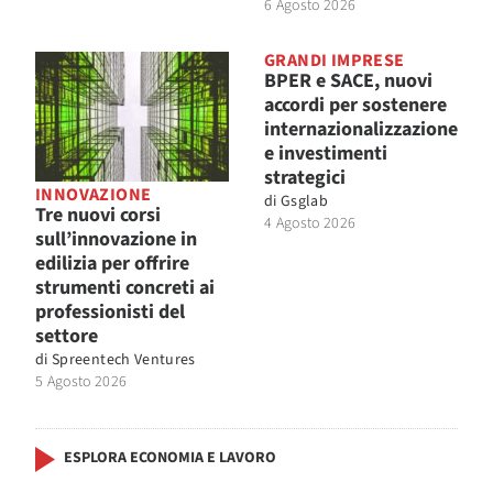
6 Agosto 2026
GRANDI IMPRESE
BPER e SACE, nuovi
accordi per sostenere
internazionalizzazione
e investimenti
strategici
INNOVAZIONE
di
Gsglab
Tre nuovi corsi
4 Agosto 2026
sull’innovazione in
edilizia per offrire
strumenti concreti ai
professionisti del
settore
di
Spreentech Ventures
5 Agosto 2026
ESPLORA ECONOMIA E LAVORO