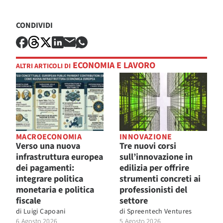
CONDIVIDI
ECONOMIA E LAVORO
ALTRI ARTICOLI DI
MACROECONOMIA
INNOVAZIONE
Verso una nuova
Tre nuovi corsi
infrastruttura europea
sull’innovazione in
dei pagamenti:
edilizia per offrire
integrare politica
strumenti concreti ai
monetaria e politica
professionisti del
fiscale
settore
di
Luigi Capoani
di
Spreentech Ventures
6 Agosto 2026
5 Agosto 2026