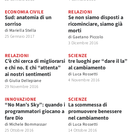
ECONOMIA CIVILE
RELAZIONI
Sud: anatomia di un
Se non siamo disposti a
sorriso
ricominciare, siamo già
morti
di
Mariella Stella
25 Gennaio 2017
di
Gaetano Piccolo
3 Dicembre 2016
RELAZIONI
SCIENZE
C’è chi cerca di migliorarsi
tre luoghi per “dare il la”
e chi no. E chi “attenta”
al cambiamento
ai nostri sentimenti
di
Luca Rossetti
4 Novembre 2016
di
Giulia Dellepiane
29 Novembre 2016
INNOVAZIONE
SCIENZE
“No Man’s Sky”: quando i
La scommessa di
programmatori giocano a
promuovere benessere
fare Dio
nel cambiamento
di
Michele Bommassar
di
Luca Rossetti
25 Ottobre 2016
14 Ottobre 2016