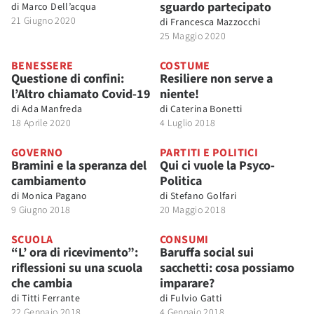
sguardo partecipato
di
Marco Dell’acqua
21 Giugno 2020
di
Francesca Mazzocchi
25 Maggio 2020
BENESSERE
COSTUME
Questione di confini:
Resiliere non serve a
l’Altro chiamato Covid-19
niente!
di
Ada Manfreda
di
Caterina Bonetti
18 Aprile 2020
4 Luglio 2018
GOVERNO
PARTITI E POLITICI
Bramini e la speranza del
Qui ci vuole la Psyco-
cambiamento
Politica
di
Monica Pagano
di
Stefano Golfari
9 Giugno 2018
20 Maggio 2018
SCUOLA
CONSUMI
“L’ ora di ricevimento”:
Baruffa social sui
riflessioni su una scuola
sacchetti: cosa possiamo
che cambia
imparare?
di
Titti Ferrante
di
Fulvio Gatti
22 Gennaio 2018
4 Gennaio 2018