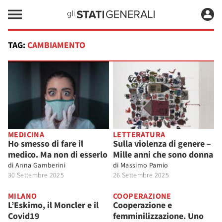
TAG:
CAMBIAMENTO
MEDICINA
LETTERATURA
Ho smesso di fare il
Sulla violenza di genere –
medico. Ma non di esserlo
Mille anni che sono donna
di
Anna Gamberini
di
Massimo Pamio
30 Settembre 2025
26 Settembre 2025
MILANO
COOPERAZIONE
L’Eskimo, il Moncler e il
Cooperazione e
Covid19
femminilizzazione. Uno