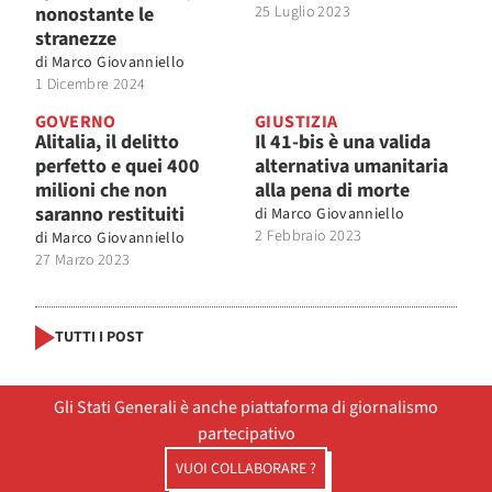
nonostante le
25 Luglio 2023
stranezze
di
Marco Giovanniello
1 Dicembre 2024
GOVERNO
GIUSTIZIA
Alitalia, il delitto
Il 41-bis è una valida
perfetto e quei 400
alternativa umanitaria
milioni che non
alla pena di morte
saranno restituiti
di
Marco Giovanniello
2 Febbraio 2023
di
Marco Giovanniello
27 Marzo 2023
TUTTI I POST
Gli Stati Generali è anche piattaforma di giornalismo
partecipativo
VUOI COLLABORARE ?