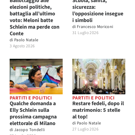
Ballottaggio alle
Scuola, sanità,
elezioni politiche,
sicurezza:
battaglia all’ultimo
l’opposizione insegue
voto: Meloni batte
i simboli
Schlein ma perde con
di
Francesco Moriconi
Conte
31 Luglio 2026
di
Paolo Natale
3 Agosto 2026
PARTITI E POLITICI
PARTITI E POLITICI
Qualche domanda a
Restare fedeli, dopo il
Elly Schlein sulla
matrimonio: 5 stelle
prossima campagna
al top!
elettorale di Milano
di
Paolo Natale
27 Luglio 2026
di
Jacopo Tondelli