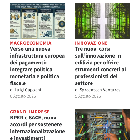
MACROECONOMIA
INNOVAZIONE
Verso una nuova
Tre nuovi corsi
infrastruttura europea
sull’innovazione in
dei pagamenti:
edilizia per offrire
integrare politica
strumenti concreti ai
monetaria e politica
professionisti del
fiscale
settore
di
Luigi Capoani
di
Spreentech Ventures
6 Agosto 2026
5 Agosto 2026
GRANDI IMPRESE
BPER e SACE, nuovi
accordi per sostenere
internazionalizzazione
e investimenti