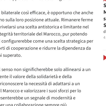
S
M
ia bilaterale così efficace, è opportuno che anche
s
tano sulla loro posizione attuale. Rimanere ferme
ivelarsi una scelta antistorica e limitante nel
d
tegrità territoriale del Marocco, pur potendo
4
i configurerebbe come una scelta strategica per
orti di cooperazione e ridurre la dipendenza da
i superato.
 senso non significherebbe solo allinearsi a un
e il valore della solidarietà e della
iconoscere la necessità di adattarsi a un
Marocco e valorizzare i suoi sforzi per lo
resenterebbe un segnale di modernità e
per una collaborazione sempre più.