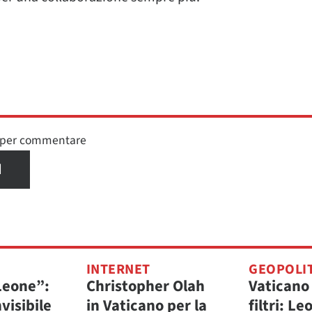
n per commentare
I
INTERNET
GEOPOLI
 Leone”:
Christopher Olah
Vaticano
nvisibile
in Vaticano per la
filtri: Le