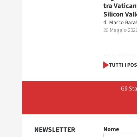
tra Vatican
Silicon Val
di
Marco Bara
26 Maggio 202
TUTTI I PO
Gli St
NEWSLETTER
Nome