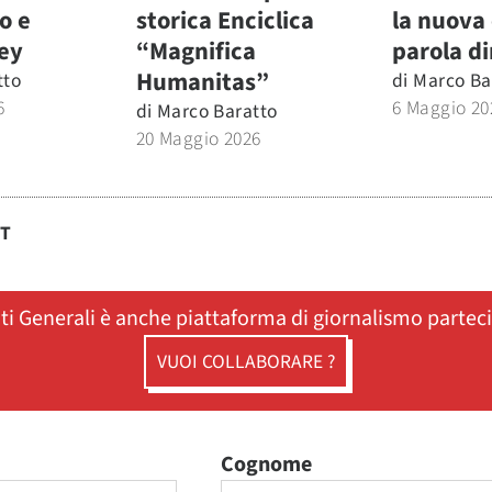
o e
storica Enciclica
la nuova 
ley
“Magnifica
parola di
Humanitas”
tto
di
Marco Ba
6
6 Maggio 20
di
Marco Baratto
20 Maggio 2026
ST
ati Generali è anche piattaforma di giornalismo partec
VUOI COLLABORARE ?
Cognome