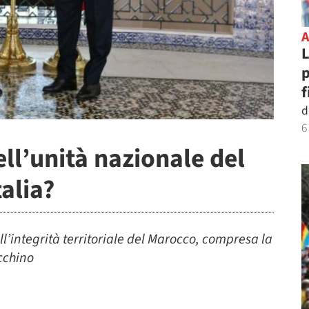
L
p
f
d
6
ell’unità nazionale del
alia?
ll’integrità territoriale del Marocco, compresa la
cchino