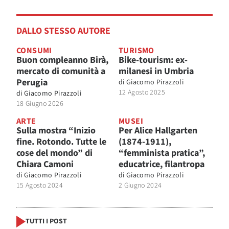
DALLO STESSO AUTORE
CONSUMI
TURISMO
Buon compleanno Birà,
Bike-tourism: ex-
mercato di comunità a
milanesi in Umbria
Perugia
di
Giacomo Pirazzoli
12 Agosto 2025
di
Giacomo Pirazzoli
18 Giugno 2026
ARTE
MUSEI
Sulla mostra “Inizio
Per Alice Hallgarten
fine. Rotondo. Tutte le
(1874-1911),
cose del mondo” di
“femminista pratica”,
Chiara Camoni
educatrice, filantropa
di
Giacomo Pirazzoli
di
Giacomo Pirazzoli
15 Agosto 2024
2 Giugno 2024
TUTTI I POST