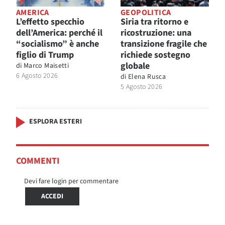
AMERICA
GEOPOLITICA
L’effetto specchio
Siria tra ritorno e
dell’America: perché il
ricostruzione: una
“socialismo” è anche
transizione fragile che
figlio di Trump
richiede sostegno
globale
di
Marco Maisetti
6 Agosto 2026
di
Elena Rusca
5 Agosto 2026
ESPLORA ESTERI
COMMENTI
Devi fare login per commentare
ACCEDI