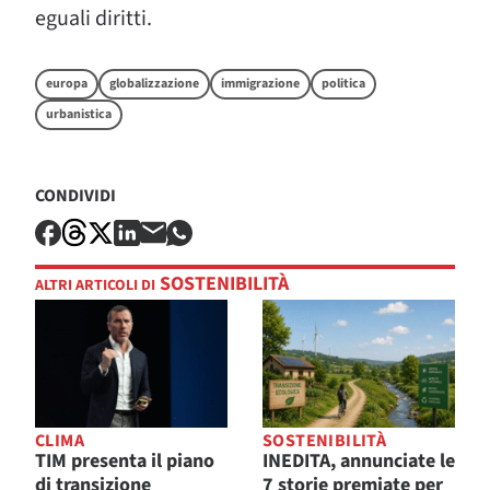
eguali diritti.
europa
globalizzazione
immigrazione
politica
urbanistica
CONDIVIDI
SOSTENIBILITÀ
ALTRI ARTICOLI DI
CLIMA
SOSTENIBILITÀ
TIM presenta il piano
INEDITA, annunciate le
di transizione
7 storie premiate per