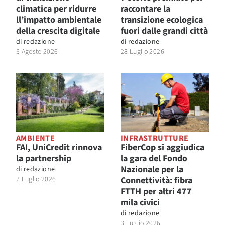
climatica per ridurre
raccontare la
ll’impatto ambientale
transizione ecologica
della crescita digitale
fuori dalle grandi città
di
redazione
di
redazione
3 Agosto 2026
28 Luglio 2026
AMBIENTE
INFRASTRUTTURE
FAI, UniCredit rinnova
FiberCop si aggiudica
la partnership
la gara del Fondo
Nazionale per la
di
redazione
7 Luglio 2026
Connettività: fibra
FTTH per altri 477
mila civici
di
redazione
3 Luglio 2026