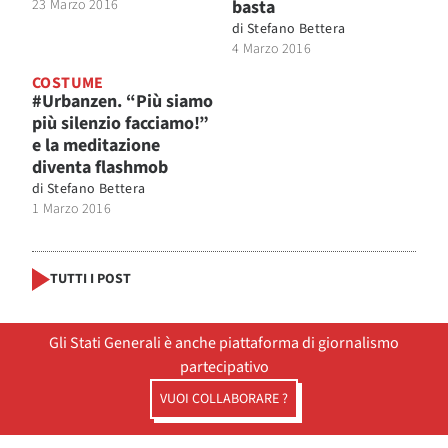
23 Marzo 2016
basta
di
Stefano Bettera
4 Marzo 2016
COSTUME
#Urbanzen. “Più siamo
più silenzio facciamo!”
e la meditazione
diventa flashmob
di
Stefano Bettera
1 Marzo 2016
TUTTI I POST
Gli Stati Generali è anche piattaforma di giornalismo
partecipativo
VUOI COLLABORARE ?