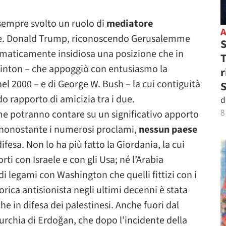
 sempre svolto un ruolo di
mediatore
ne. Donald Trump, riconoscendo Gerusalemme
S
lomaticamente insidiosa una posizione che in
T
 Clinton – che appoggiò con entusiasmo la
r
l 2000 – e di George W. Bush – la cui contiguità
S
do rapporto di amicizia tra i due.
d
8
me potranno contare su un significativo apporto
, nonostante i numerosi proclami,
nessun paese
fesa. Non lo ha più fatto la Giordania, la cui
ti con Israele e con gli Usa; né l’Arabia
di legami con Washington che quelli fittizi con i
etorica antisionista negli ultimi decenni è stata
che in difesa dei palestinesi. Anche fuori dal
urchia di Erdoğan, che dopo l’incidente della