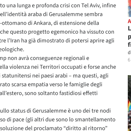
o una lunga e profonda crisi con Tel Aviv, infine
 dell’identità araba di Gerusalemme sembra
o-ottomano di Ankara, di estensione della
L
si che questo progetto egemonico ha vissuto con
p
e l’Iran ha già dimostrato di potersi aprire agli
f
eologiche.
d
rump non avrà conseguenze regionali e
6
lla violenza nei Territori occupati e forse anche
 statunitensi nei paesi arabi – ma questi, agli
rato scarsa empatia verso le famiglie degli
ll’estero, sono soltanto fastidiosi effetti
 sullo status di Gerusalemme è uno dei tre nodi
so di pace (gli altri due sono lo smantellamento
risoluzione del proclamato “diritto al ritorno”