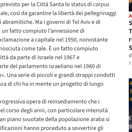
revisto per la Città Santa lo status di
corpus
le, così da garantire la libertà dei pellegrinaggi
i abramitiche. Ma i governi di Tel Aviv e di
S
T
 un fatto compiuto l’annessione di
r
oclamazione a capitale nel 1950, nonostante
nosciuta come tale. È un fatto compiuto
d
ittà da parte di Israele nel 1967 e
8
te del parlamento israeliano nel 1980 di
. Una serie di piccoli e grandi strappi condotti
nza di chi ha in mente un progetto di lungo
 progressiva opera di reinsediamento che i
el corso degli anni, con particolare intensità
ian piano svuotate della popolazione araba si
ificazioni hanno proceduto a sovvertire gli