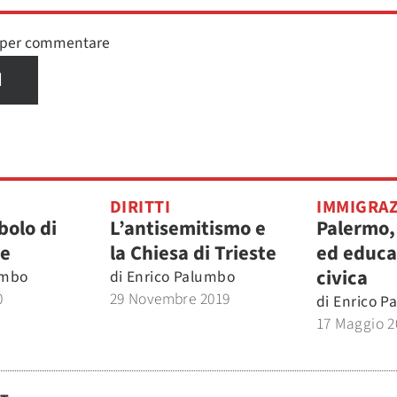
n per commentare
I
DIRITTI
IMMIGRA
bolo di
L’antisemitismo e
Palermo, 
ne
la Chiesa di Trieste
ed educa
civica
umbo
di
Enrico Palumbo
0
29 Novembre 2019
di
Enrico P
17 Maggio 2