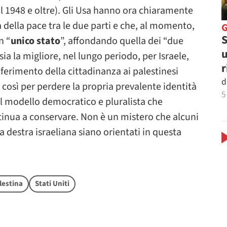
 nel 1948 e oltre). Gli Usa hanno ora chiaramente
 della pace tra le due parti e che, al momento,
S
n “
unico stato
”, affondando quella dei “due
u
ia la migliore, nel lungo periodo, per Israele,
r
nferimento della cittadinanza ai palestinesi
d
o così per perdere la propria prevalente identità
5
el modello democratico e pluralista che
inua a conservare. Non è un mistero che alcuni
a destra israeliana siano orientati in questa
lestina
Stati Uniti