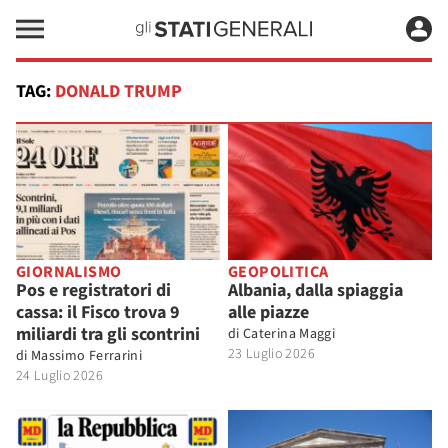
TAG:
DONALD TRUMP
GIORNALISMO
GEOPOLITICA
Pos e registratori di
Albania, dalla spiaggia
cassa: il Fisco trova 9
alle piazze
miliardi tra gli scontrini
di
Caterina Maggi
23 Luglio 2026
di
Massimo Ferrarini
24 Luglio 2026