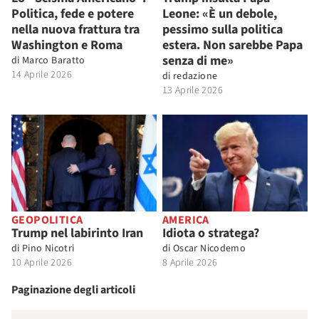
Politica, fede e potere
Leone: «È un debole,
nella nuova frattura tra
pessimo sulla politica
Washington e Roma
estera. Non sarebbe Papa
senza di me»
di
Marco Baratto
14 Aprile 2026
di
redazione
13 Aprile 2026
GEOPOLITICA
AMERICA
Trump nel labirinto Iran
Idiota o stratega?
di
Pino Nicotri
di
Oscar Nicodemo
10 Aprile 2026
8 Aprile 2026
Paginazione degli articoli