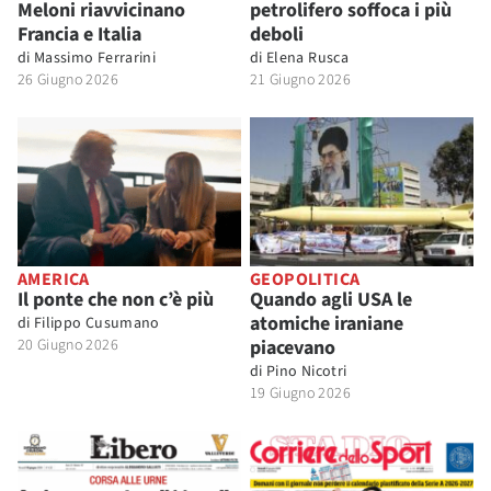
Meloni riavvicinano
petrolifero soffoca i più
Francia e Italia
deboli
di
Massimo Ferrarini
di
Elena Rusca
26 Giugno 2026
21 Giugno 2026
AMERICA
GEOPOLITICA
Il ponte che non c’è più
Quando agli USA le
atomiche iraniane
di
Filippo Cusumano
20 Giugno 2026
piacevano
di
Pino Nicotri
19 Giugno 2026