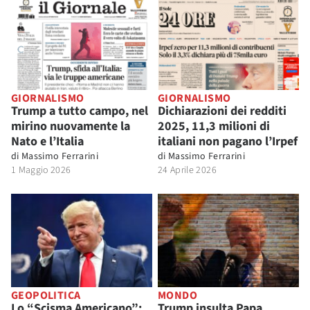
GIORNALISMO
GIORNALISMO
Trump a tutto campo, nel
Dichiarazioni dei redditi
mirino nuovamente la
2025, 11,3 milioni di
Nato e l’Italia
italiani non pagano l’Irpef
di
Massimo Ferrarini
di
Massimo Ferrarini
1 Maggio 2026
24 Aprile 2026
GEOPOLITICA
MONDO
Lo “Scisma Americano”:
Trump insulta Papa