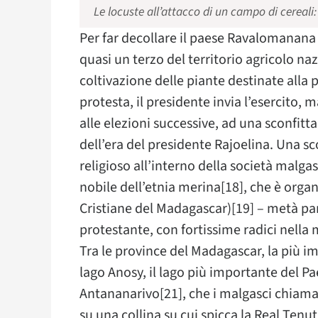
Le locuste all’attacco di un campo di cereali:
Per far decollare il paese Ravalomanana s
quasi un terzo del territorio agricolo na
coltivazione delle piante destinate alla
protesta, il presidente invia l’esercito, 
alle elezioni successive, ad una sconfitt
dell’era del presidente Rajoelina. Una sc
religioso all’interno della società malg
nobile dell’etnia merina[18], che è orga
Cristiane del Madagascar)[19] – metà par
protestante, con fortissime radici nella 
Tra le province del Madagascar, la più i
lago Anosy, il lago più importante del 
Antananarivo[21], che i malgasci chiaman
su una collina su cui spicca la Real Ten