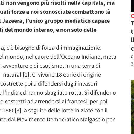
tti non vengono più risolti nella capitale, ma
 quali forze a noi sconosciute combattono là
Al Jazeera, l’unico gruppo mediatico capace
T
i del mondo interno, e non solo delle
t
l
ora, c’è bisogno di forza d’immaginazione.
c
del mondo, nel cuore dell’Oceano Indiano, meta
d
3
i avventure e di esotismo, in una terra di
i naturali[1]. Ci vivono 18 etnie di origine
 costrette poi a difendersi dagli invasori
o l’India ed hanno sbagliato rotta. Si difendono
o costretti ad arrendersi ai francesi, per poi
1960[3], a seguito delle lotte iniziate con il
rato dal Movimento Democratico Malgascio per