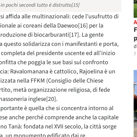
 in pochi secondi tutto è distrutto[15]
i affida alle multinazionali: cede l’usufrutto di
zionale ai coreani della Daewoo[16] per la
F
 produzione di biocarburanti[17]. La gente
ma questo solidarizza con i manifestanti e porta,
d
a completa del presidente uscente ed all’inizio
7
onfitta che poggia le sue basi sul confronto
ascia: Ravalomanana è cattolico, Rajoelina è un
nizzata nella FFKM (Consiglio delle Chiese
tito, metà organizzazione religiosa, di fede
massoneria inglese[20].
mportante è quella che si concentra intorno al
Paese anche perché comprende anche la capitale
o Tanà: fondata nel XVII secolo, la città sorge
uta, un monumento edificato dai re