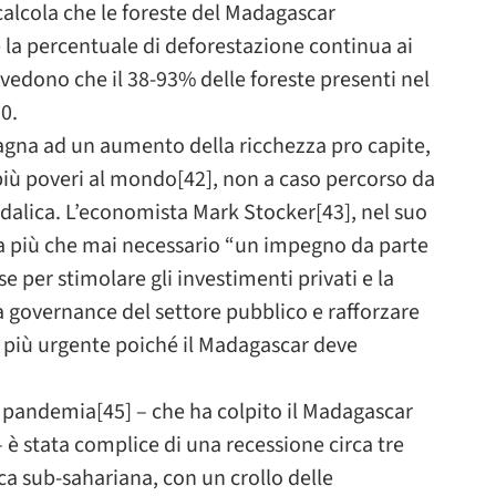
calcola che le foreste del Madagascar
 la percentuale di deforestazione continua ai
prevedono che il 38-93% delle foreste presenti nel
0.
agna ad un aumento della ricchezza pro capite,
più poveri al mondo[42], non a caso percorso da
ndalica. L’economista Mark Stocker[43], nel suo
ia più che mai necessario “un impegno da parte
 per stimolare gli investimenti privati e la
la governance del settore pubblico e rafforzare
to più urgente poiché il Madagascar deve
a pandemia[45] – che ha colpito il Madagascar
 è stata complice di una recessione circa tre
ica sub-sahariana, con un crollo delle