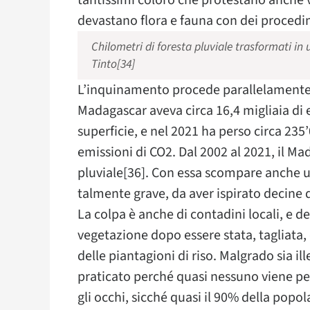
tantissimi coloro che protestano anche 
devastano flora e fauna con dei procedi
Chilometri di foresta pluviale trasformati in
Tinto[34]
L’inquinamento procede parallelamente al
Madagascar aveva circa 16,4 migliaia di et
superficie, e nel 2021 ha perso circa 235’
emissioni di CO2. Dal 2002 al 2021, il Ma
pluviale[36]. Con essa scompare anche u
talmente grave, da aver ispirato decine 
La colpa è anche di contadini locali, e de
vegetazione dopo essere stata, tagliata,
delle piantagioni di riso. Malgrado sia il
praticato perché quasi nessuno viene pe
gli occhi, sicché quasi il 90% della pop