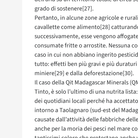
grado di sostenere[27].
Pertanto, in alcune zone agricole e rural
cavallette come alimento[28] catturandol
successivamente, esse vengono affogate i
consumate fritte o arrostite. Nessuna co
caso in cui non abbiano ingerito pestici
tutto: effetti ben più gravi e più durat
miniere[29] e dalla deforestazione[30].
Il caso della Qit Madagascar Minerals (QM
Tinto, è solo l’ultimo di una nutrita list
dei quotidiani locali perché ha accettato
intorno a Taolagnaro (sud-est del Madag
causate dall’attività delle fabbriche dell
anche per la moria dei pesci nel mare co