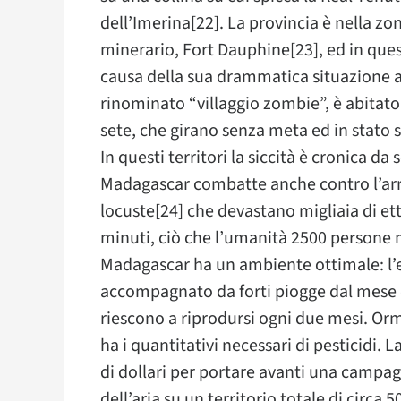
dell’Imerina[22]. La provincia è nella zo
minerario, Fort Dauphine[23], ed in quest
causa della sua drammatica situazione amb
rinominato “villaggio zombie”, è abitat
sete, che girano senza meta ed in stato 
In questi territori la siccità è cronica da 
Madagascar combatte anche contro l’arrivo
locuste[24] che devastano migliaia di et
minuti, ciò che l’umanità 2500 persone m
Madagascar ha un ambiente ottimale: l’e
accompagnato da forti piogge dal mese di 
riescono a riprodursi ogni due mesi. Orm
ha i quantitativi necessari di pesticidi. 
di dollari per portare avanti una campagn
dell’aria su un territorio totale di circa