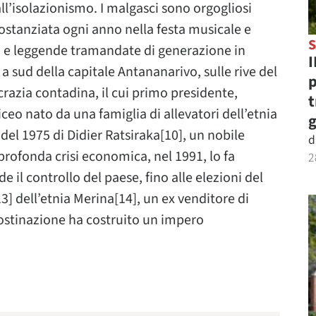
ll’isolazionismo. I malgasci sono orgogliosi
sostanziata ogni anno nella festa musicale e
S
iti e leggende tramandate di generazione in
I
 a sud della capitale Antananarivo, sulle rive del
p
crazia contadina, il cui primo presidente,
t
iceo nato da una famiglia di allevatori dell’etnia
g
 del 1975 di Didier Ratsiraka[10], un nobile
d
profonda crisi economica, nel 1991, lo fa
2
il controllo del paese, fino alle elezioni del
] dell’etnia Merina[14], un ex venditore di
ostinazione ha costruito un impero