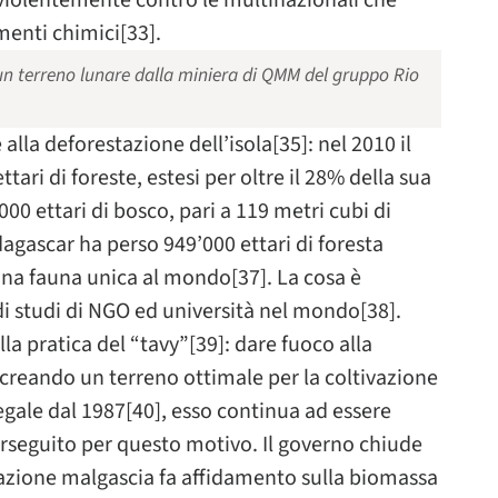
violentemente contro le multinazionali che
menti chimici[33].
 un terreno lunare dalla miniera di QMM del gruppo Rio
la deforestazione dell’isola[35]: nel 2010 il
tari di foreste, estesi per oltre il 28% della sua
000 ettari di bosco, pari a 119 metri cubi di
dagascar ha perso 949’000 ettari di foresta
na fauna unica al mondo[37]. La cosa è
di studi di NGO ed università nel mondo[38].
lla pratica del “tavy”[39]: dare fuoco alla
 creando un terreno ottimale per la coltivazione
legale dal 1987[40], esso continua ad essere
rseguito per questo motivo. Il governo chiude
olazione malgascia fa affidamento sulla biomassa