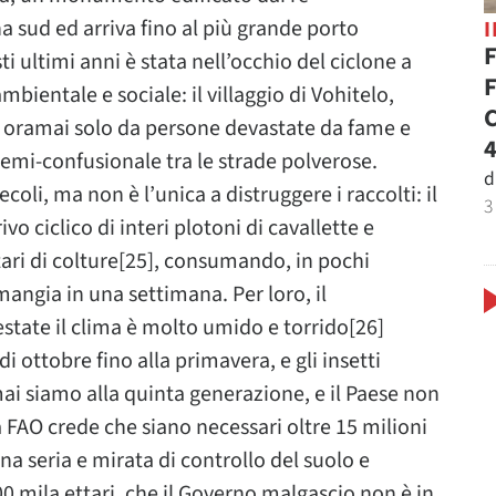
na sud ed arriva fino al più grande porto
F
i ultimi anni è stata nell’occhio del ciclone a
F
ientale e sociale: il villaggio di Vohitelo,
C
o oramai solo da persone devastate da fame e
4
semi-confusionale tra le strade polverose.
d
secoli, ma non è l’unica a distruggere i raccolti: il
3
 ciclico di interi plotoni di cavallette e
tari di colture[25], consumando, in pochi
angia in una settimana. Per loro, il
state il clima è molto umido e torrido[26]
ottobre fino alla primavera, e gli insetti
ai siamo alla quinta generazione, e il Paese non
La FAO crede che siano necessari oltre 15 milioni
a seria e mirata di controllo del suolo e
 500 mila ettari, che il Governo malgascio non è in