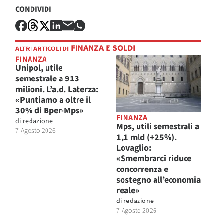
CONDIVIDI
FINANZA E SOLDI
ALTRI ARTICOLI DI
FINANZA
Unipol, utile
semestrale a 913
milioni. L’a.d. Laterza:
«Puntiamo a oltre il
30% di Bper-Mps»
FINANZA
di
redazione
Mps, utili semestrali a
7 Agosto 2026
1,1 mld (+25%).
Lovaglio:
«Smembrarci riduce
concorrenza e
sostegno all’economia
reale»
di
redazione
7 Agosto 2026