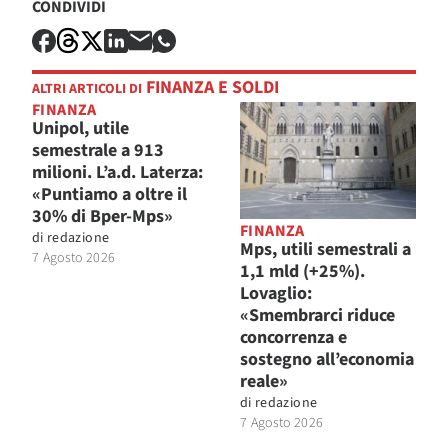
CONDIVIDI
FINANZA E SOLDI
ALTRI ARTICOLI DI
FINANZA
Unipol, utile
semestrale a 913
milioni. L’a.d. Laterza:
«Puntiamo a oltre il
30% di Bper-Mps»
FINANZA
di
redazione
Mps, utili semestrali a
7 Agosto 2026
1,1 mld (+25%).
Lovaglio:
«Smembrarci riduce
concorrenza e
sostegno all’economia
reale»
di
redazione
7 Agosto 2026