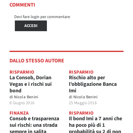
COMMENTI
Devi fare login per commentare
ACCEDI
DALLO STESSO AUTORE
RISPARMIO
RISPARMIO
La Consob, Dorian
Rischio alto per
Vegas e i rischi sui
l’obbligazione Banca
bond
Imi
di
Nicola Benini
di
Nicola Benini
8 Giugno 2016
25 Maggio 2016
FINANZA
RISPARMIO
Consob e trasparenza
Il bond Imi a 7 anni che
sui rischi: una strada
ha poco più di 1
sempre in salita
probabilità su 2 di non