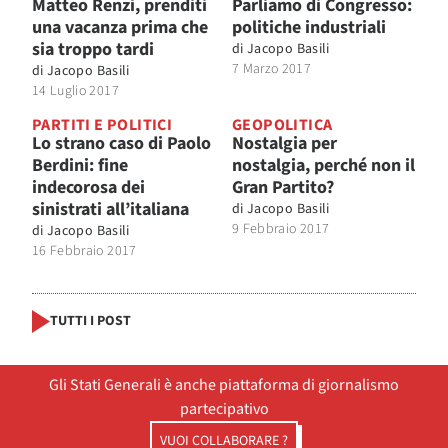
Matteo Renzi, prenditi
Parliamo di Congresso:
una vacanza prima che
politiche industriali
sia troppo tardi
di
Jacopo Basili
7 Marzo 2017
di
Jacopo Basili
14 Luglio 2017
PARTITI E POLITICI
GEOPOLITICA
Lo strano caso di Paolo
Nostalgia per
Berdini: fine
nostalgia, perché non il
indecorosa dei
Gran Partito?
sinistrati all’italiana
di
Jacopo Basili
9 Febbraio 2017
di
Jacopo Basili
16 Febbraio 2017
TUTTI I POST
Gli Stati Generali è anche piattaforma di giornalismo
partecipativo
VUOI COLLABORARE ?