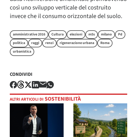
così uno sviluppo verticale del costruito
invece che il consumo orizzontale del suolo.
amministrative 2016
Cultura
elezioni
m5s
milano
Pd
politica
raggi
renzi
rigenerazione urbana
Roma
urbanistica
CONDIVIDI
SOSTENIBILITÀ
ALTRI ARTICOLI DI