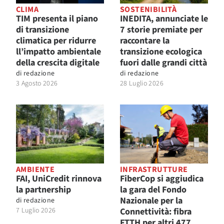
CLIMA
SOSTENIBILITÀ
TIM presenta il piano
INEDITA, annunciate le
di transizione
7 storie premiate per
climatica per ridurre
raccontare la
ll’impatto ambientale
transizione ecologica
della crescita digitale
fuori dalle grandi città
di
redazione
di
redazione
3 Agosto 2026
28 Luglio 2026
AMBIENTE
INFRASTRUTTURE
FAI, UniCredit rinnova
FiberCop si aggiudica
la partnership
la gara del Fondo
Nazionale per la
di
redazione
7 Luglio 2026
Connettività: fibra
FTTH per altri 477