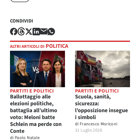
CONDIVIDI
POLITICA
ALTRI ARTICOLI DI
PARTITI E POLITICI
PARTITI E POLITICI
Ballottaggio alle
Scuola, sanità,
elezioni politiche,
sicurezza:
battaglia all’ultimo
l’opposizione insegue
voto: Meloni batte
i simboli
Schlein ma perde con
di
Francesco Moriconi
Conte
31 Luglio 2026
di
Paolo Natale