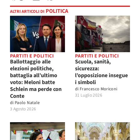
POLITICA
ALTRI ARTICOLI DI
PARTITI E POLITICI
PARTITI E POLITICI
Ballottaggio alle
Scuola, sanità,
elezioni politiche,
sicurezza:
battaglia all’ultimo
l’opposizione insegue
voto: Meloni batte
i simboli
Schlein ma perde con
di
Francesco Moriconi
Conte
31 Luglio 2026
di
Paolo Natale
3 Agosto 2026