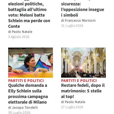
elezioni politiche,
sicurezza:
battaglia all’ultimo
l’opposizione insegue
voto: Meloni batte
i simboli
Schlein ma perde con
di
Francesco Moriconi
Conte
31 Luglio 2026
di
Paolo Natale
3 Agosto 2026
PARTITI E POLITICI
PARTITI E POLITICI
Qualche domanda a
Restare fedeli, dopo il
Elly Schlein sulla
matrimonio: 5 stelle
prossima campagna
al top!
elettorale di Milano
di
Paolo Natale
27 Luglio 2026
di
Jacopo Tondelli
30 Luglio 2026