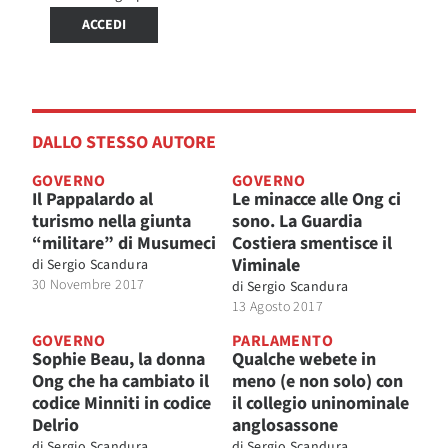
ACCEDI
DALLO STESSO AUTORE
GOVERNO
GOVERNO
Il Pappalardo al
Le minacce alle Ong ci
turismo nella giunta
sono. La Guardia
“militare” di Musumeci
Costiera smentisce il
Viminale
di
Sergio Scandura
30 Novembre 2017
di
Sergio Scandura
13 Agosto 2017
GOVERNO
PARLAMENTO
Sophie Beau, la donna
Qualche webete in
Ong che ha cambiato il
meno (e non solo) con
codice Minniti in codice
il collegio uninominale
Delrio
anglosassone
di
Sergio Scandura
di
Sergio Scandura