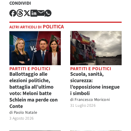
CONDIVIDI
POLITICA
ALTRI ARTICOLI DI
PARTITI E POLITICI
PARTITI E POLITICI
Ballottaggio alle
Scuola, sanità,
elezioni politiche,
sicurezza:
battaglia all’ultimo
l’opposizione insegue
voto: Meloni batte
i simboli
Schlein ma perde con
di
Francesco Moriconi
Conte
31 Luglio 2026
di
Paolo Natale
3 Agosto 2026