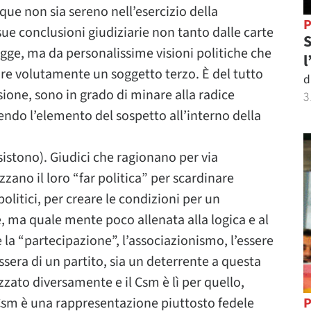
ue non sia sereno nell’esercizio della
P
sue conclusioni giudiziarie non tanto dalle carte
S
legge, ma da personalissime visioni politiche che
l
are volutamente un soggetto terzo. È del tutto
d
sione, sono in grado di minare alla radice
3
ndo l’elemento del sospetto all’interno della
sistono). Giudici che ragionano per via
zano il loro “far politica” per scardinare
olitici, per creare le condizioni per un
, ma quale mente poco allenata alla logica e al
la “partecipazione”, l’associazionismo, l’essere
ssera di un partito, sia un deterrente a questa
zato diversamente e il Csm è lì per quello,
 Csm è una rappresentazione piuttosto fedele
P