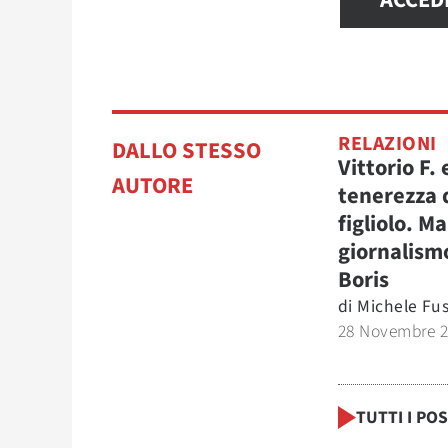
ACCED
RELAZIONI
DALLO STESSO
Vittorio F. 
AUTORE
tenerezza 
figliolo. M
giornalism
Boris
di
Michele Fu
28 Novembre 
TUTTI I PO