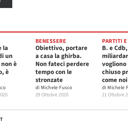
I
BENESSERE
PARTITI E
e la
Obiettivo, portare
B. e Cdb,
di un
a casa la ghirba.
miliardar
a non è
Non fateci perdere
vogliono
o, è
tempo con le
chiuso p
stronzate
come noi
sco
di
Michele Fusco
di
Michele 
2020
29 Ottobre 2020
21 Ottobre 
ST