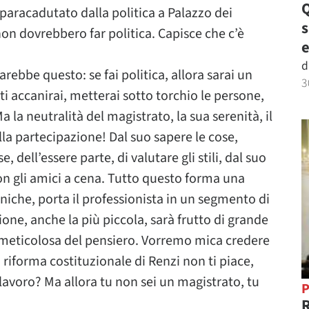
Q
 paracadutato dalla politica a Palazzo dei
 non dovrebbero far politica. Capisce che c’è
e
d
arebbe questo: se fai politica, allora sarai un
3
, ti accanirai, metterai sotto torchio le persone,
a la neutralità del magistrato, la sua serenità, il
la partecipazione! Dal suo sapere le cose,
, dell’essere parte, di valutare gli stili, dal suo
 con gli amici a cena. Tutto questo forma una
niche, porta il professionista in un segmento di
ione, anche la più piccola, sarà frutto di grande
e meticolosa del pensiero. Vorremo mica credere
 riforma costituzionale di Renzi non ti piace,
 lavoro? Ma allora tu non sei un magistrato, tu
P
R