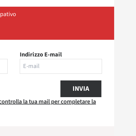
ipativo
Indirizzo E-mail
INVIA
 controlla la tua mail per completare la