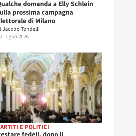
ualche domanda a Elly Schlein
sulla prossima campagna
lettorale di Milano
i
Jacopo Tondelli
0 Luglio 2026
ARTITI E POLITICI
estare fedeli, dopo il