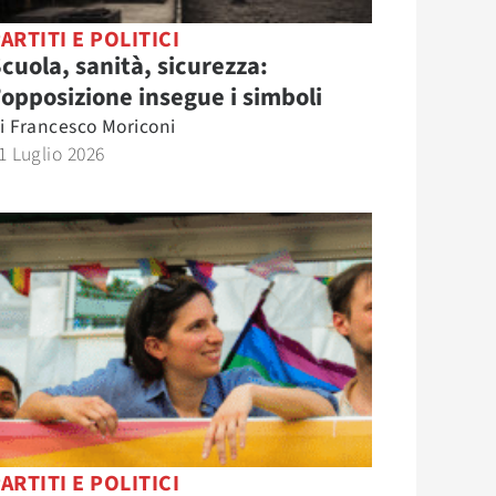
ARTITI E POLITICI
cuola, sanità, sicurezza:
’opposizione insegue i simboli
i
Francesco Moriconi
1 Luglio 2026
ARTITI E POLITICI