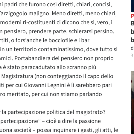
padri che furono così diretti, chiari, concisi,
l’arzigogolo maligno. Meno diretti, meno chiari,
P
oderni ri-costituenti ci dicono che sì, vero, i
B
b
n pensiero, prendere parte, schierarsi persino.
b
iti, o fors’anche le bocciofile e i bar
d
in un territorio contaminatissimo, dove tutto si
3
 amici. Portabandiera del pensiero non proprio
ica è stato paracadutato allo scranno più
a Magistratura (non conteggiando il capo dello
ti per cui Giovanni Legnini è lì sarebbero pari
bero meritato, per cui non stiamo parlando
r la partecipazione politica del magistrato?
partecipazione” – cioè a dire la passione
uona società – possa inquinare i gesti, gli atti, le