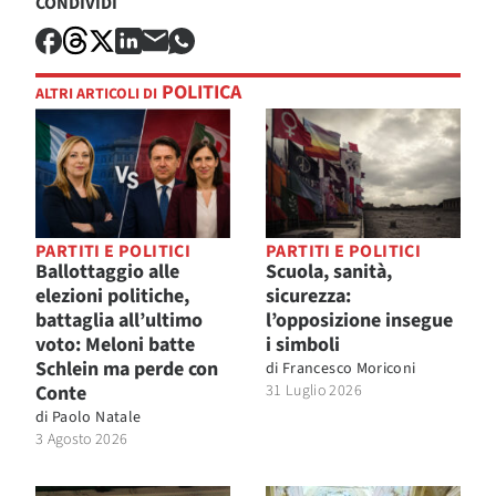
CONDIVIDI
POLITICA
ALTRI ARTICOLI DI
PARTITI E POLITICI
PARTITI E POLITICI
Ballottaggio alle
Scuola, sanità,
elezioni politiche,
sicurezza:
battaglia all’ultimo
l’opposizione insegue
voto: Meloni batte
i simboli
Schlein ma perde con
di
Francesco Moriconi
Conte
31 Luglio 2026
di
Paolo Natale
3 Agosto 2026