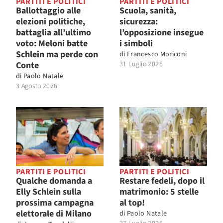
PARTITI E POLITICI
PARTITI E POLITICI
Ballottaggio alle
Scuola, sanità,
elezioni politiche,
sicurezza:
battaglia all’ultimo
l’opposizione insegue
voto: Meloni batte
i simboli
Schlein ma perde con
di
Francesco Moriconi
Conte
31 Luglio 2026
di
Paolo Natale
3 Agosto 2026
PARTITI E POLITICI
PARTITI E POLITICI
Qualche domanda a
Restare fedeli, dopo il
Elly Schlein sulla
matrimonio: 5 stelle
prossima campagna
al top!
elettorale di Milano
di
Paolo Natale