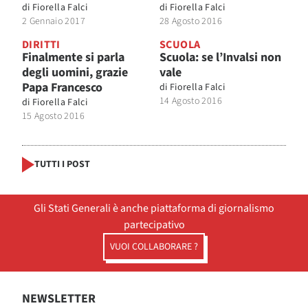
di
Fiorella Falci
di
Fiorella Falci
2 Gennaio 2017
28 Agosto 2016
DIRITTI
SCUOLA
Finalmente si parla
Scuola: se l’Invalsi non
degli uomini, grazie
vale
Papa Francesco
di
Fiorella Falci
14 Agosto 2016
di
Fiorella Falci
15 Agosto 2016
TUTTI I POST
Gli Stati Generali è anche piattaforma di giornalismo
partecipativo
VUOI COLLABORARE ?
NEWSLETTER