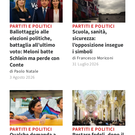
PARTITI E POLITICI
PARTITI E POLITICI
Ballottaggio alle
Scuola, sanità,
elezioni politiche,
sicurezza:
battaglia all’ultimo
l’opposizione insegue
voto: Meloni batte
i simboli
Schlein ma perde con
di
Francesco Moriconi
Conte
31 Luglio 2026
di
Paolo Natale
3 Agosto 2026
PARTITI E POLITICI
PARTITI E POLITICI
Qualche domanda a
Restare fedeli, dopo il