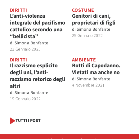
DIRITTI
COSTUME
L’anti-violenza
Genitori di cani,
integrale del pacifismo
proprietari di figli
cattolico secondo una
di
Simona Bonfante
“bellicista”
25 Gennaio 2022
di
Simona Bonfante
23 Gennaio 2023
DIRITTI
AMBIENTE
Il razzismo esplicito
Botti di Capodanno.
degli uni, l’anti-
Vietati ma anche no
razzismo retorico degli
di
Simona Bonfante
altri
4 Novembre 2021
di
Simona Bonfante
19 Gennaio 2022
TUTTI I POST