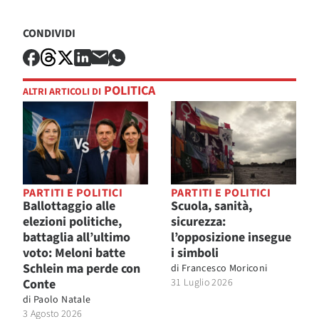
CONDIVIDI
POLITICA
ALTRI ARTICOLI DI
PARTITI E POLITICI
PARTITI E POLITICI
Ballottaggio alle
Scuola, sanità,
elezioni politiche,
sicurezza:
battaglia all’ultimo
l’opposizione insegue
voto: Meloni batte
i simboli
Schlein ma perde con
di
Francesco Moriconi
Conte
31 Luglio 2026
di
Paolo Natale
3 Agosto 2026