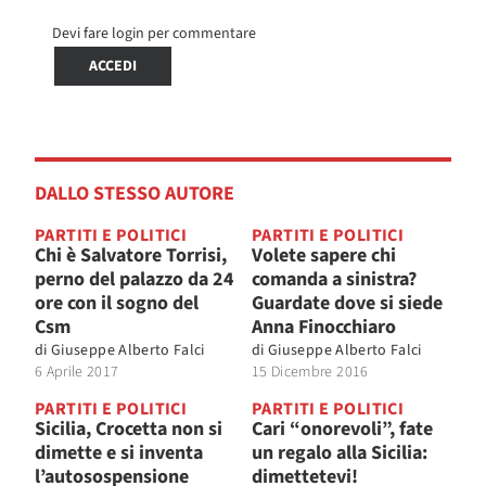
Devi fare login per commentare
ACCEDI
DALLO STESSO AUTORE
PARTITI E POLITICI
PARTITI E POLITICI
Chi è Salvatore Torrisi,
Volete sapere chi
perno del palazzo da 24
comanda a sinistra?
ore con il sogno del
Guardate dove si siede
Csm
Anna Finocchiaro
di
Giuseppe Alberto Falci
di
Giuseppe Alberto Falci
6 Aprile 2017
15 Dicembre 2016
PARTITI E POLITICI
PARTITI E POLITICI
Sicilia, Crocetta non si
Cari “onorevoli”, fate
dimette e si inventa
un regalo alla Sicilia:
l’autosospensione
dimettetevi!