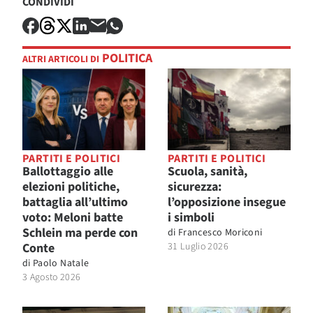
CONDIVIDI
POLITICA
ALTRI ARTICOLI DI
PARTITI E POLITICI
PARTITI E POLITICI
Ballottaggio alle
Scuola, sanità,
elezioni politiche,
sicurezza:
battaglia all’ultimo
l’opposizione insegue
voto: Meloni batte
i simboli
Schlein ma perde con
di
Francesco Moriconi
Conte
31 Luglio 2026
di
Paolo Natale
3 Agosto 2026