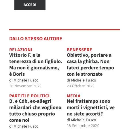
ACCEDI
DALLO STESSO AUTORE
RELAZIONI
BENESSERE
Vittorio F. e la
Obiettivo, portare a
tenerezza di un figliolo.
casa la ghirba. Non
Ma non è giornalismo,
fateci perdere tempo
è Boris
con le stronzate
di
Michele Fusco
di
Michele Fusco
28 Novembre 2020
29 Ottobre 2020
PARTITI E POLITICI
MEDIA
B. e Cdb, ex-allegri
Nel frattempo sono
miliardari che vogliono
morti i vignettisti, ve
tutto chiuso proprio
ne siete accorti?
come noi
di
Michele Fusco
18 Settembre 2020
di
Michele Fusco