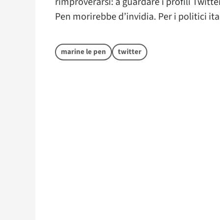
rimproverarsi: a guardare i profili Twitter
Pen morirebbe d’invidia. Per i politici ita
marine le pen
twitter