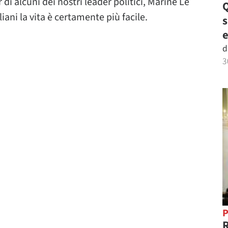
 di alcuni dei nostri leader politici, Marine Le
Q
liani la vita è certamente più facile.
e
d
3
P
R