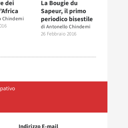
re dei
La Bougie du
’Africa
Sapeur, il primo
periodico bisestile
o Chindemi
016
di
Antonello Chindemi
26 Febbraio 2016
ipativo
Indirizzo E-mail