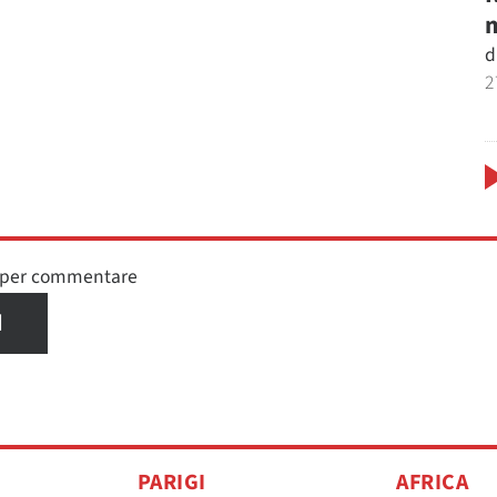
m
d
2
n per commentare
I
PARIGI
AFRICA