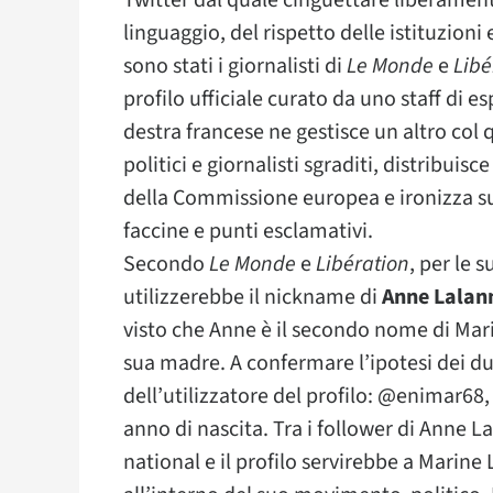
Twitter dal quale cinguettare liberament
linguaggio, del rispetto delle istituzioni 
sono stati i giornalisti di
Le Monde
e
Libé
profilo ufficiale curato da uno staff di e
destra francese ne gestisce un altro col q
politici e giornalisti sgraditi, distribuisc
della Commissione europea e ironizza su
faccine e punti esclamativi.
Secondo
Le Monde
e
Libération
, per le 
utilizzerebbe il nickname di
Anne Lalan
visto che Anne è il secondo nome di Mar
sua madre. A confermare l’ipotesi dei du
dell’utilizzatore del profilo: @enimar68, 
anno di nascita. Tra i follower di Anne La
national e il profilo servirebbe a Marine