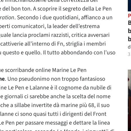
e infischiandosene della correttezza del
e del bon ton. A scoprire il segreto della Le Pen
P
ration
. Secondo i due quotidiani, affianco a un
B
sperti comunicatori, la leader dell’estrema
b
uale lancia proclami razzisti, critica avversari
b
e cattiverie all’interno di Fn, striglia i membri
d
 questo e quello. Il tutto abbondando con l’uso
3
sue scorribande online Marine Le Pen
ne
. Uno pseudonimo non troppo fantasioso
ine Le Pen e Lalanne è il cognome da nubile di
e giornali ci sarebbe anche la scelta del nome
che a sillabe invertite dà marine più 68, il suo
lanne ci sono quasi tutti i dirigenti del Front
 Le Pen per passare messaggi e dettare la linea