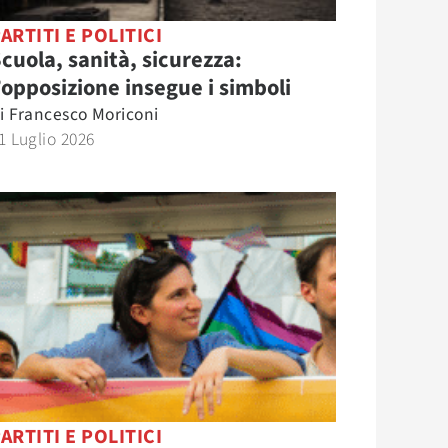
ARTITI E POLITICI
cuola, sanità, sicurezza:
’opposizione insegue i simboli
i
Francesco Moriconi
1 Luglio 2026
ARTITI E POLITICI