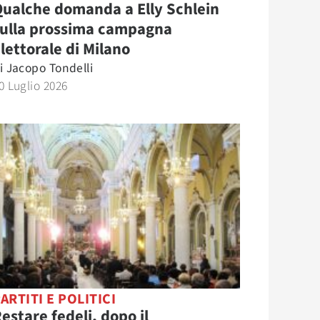
ualche domanda a Elly Schlein
sulla prossima campagna
lettorale di Milano
i
Jacopo Tondelli
0 Luglio 2026
ARTITI E POLITICI
estare fedeli, dopo il