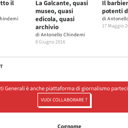
to il
La Galcante, quasi
Il barbie
museo, quasi
potenti d
edicola, quasi
Chindemi
di
Antonell
17 Maggio 2
archivio
di
Antonello Chindemi
8 Giugno 2016
ST
ati Generali è anche piattaforma di giornalismo partec
VUOI COLLABORARE ?
Cognome