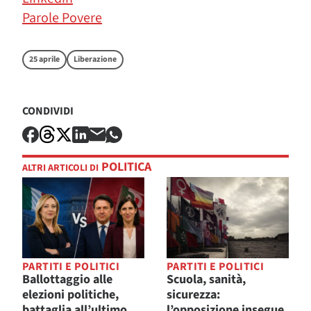
Parole Povere
25 aprile
Liberazione
CONDIVIDI
POLITICA
ALTRI ARTICOLI DI
PARTITI E POLITICI
PARTITI E POLITICI
Ballottaggio alle
Scuola, sanità,
elezioni politiche,
sicurezza:
battaglia all’ultimo
l’opposizione insegue