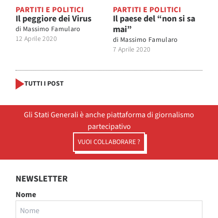
PARTITI E POLITICI
PARTITI E POLITICI
Il peggiore dei Virus
Il paese del “non si sa
mai”
di
Massimo Famularo
12 Aprile 2020
di
Massimo Famularo
7 Aprile 2020
TUTTI I POST
Gli Stati Generali è anche piattaforma di giornalismo
partecipativo
VUOI COLLABORARE ?
NEWSLETTER
Nome