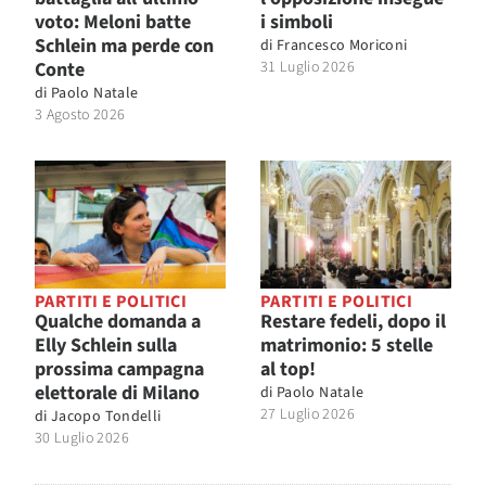
voto: Meloni batte
i simboli
Schlein ma perde con
di
Francesco Moriconi
Conte
31 Luglio 2026
di
Paolo Natale
3 Agosto 2026
PARTITI E POLITICI
PARTITI E POLITICI
Qualche domanda a
Restare fedeli, dopo il
Elly Schlein sulla
matrimonio: 5 stelle
prossima campagna
al top!
elettorale di Milano
di
Paolo Natale
27 Luglio 2026
di
Jacopo Tondelli
30 Luglio 2026