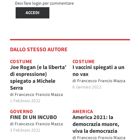
Devi fare login per commentare
ACCEDI
DALLO STESSO AUTORE
COSTUME
COSTUME
Joe Rogan (e la liberta’
I vaccini spiegati a un
di espressione)
no vax
spiegato a Michele
di
Francesco Francio Mazza
Serra
6 Gennaio 2022
di
Francesco Francio Mazza
1 Febbraio 2022
GOVERNO
AMERICA
FINE DI UN INCUBO
America 2021: la
democrazia muore,
di
Francesco Francio Mazza
3 Febbraio 2021
viva la democrazia
di
Francesco Francio Mazza