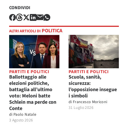
CONDIVIDI
POLITICA
ALTRI ARTICOLI DI
PARTITI E POLITICI
PARTITI E POLITICI
Ballottaggio alle
Scuola, sanità,
elezioni politiche,
sicurezza:
battaglia all’ultimo
l’opposizione insegue
voto: Meloni batte
i simboli
Schlein ma perde con
di
Francesco Moriconi
Conte
31 Luglio 2026
di
Paolo Natale
3 Agosto 2026