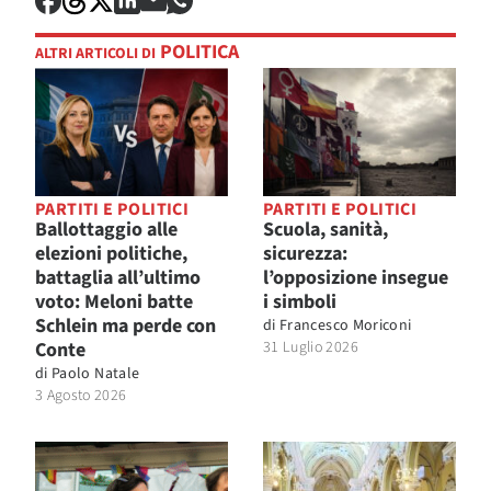
POLITICA
ALTRI ARTICOLI DI
PARTITI E POLITICI
PARTITI E POLITICI
Ballottaggio alle
Scuola, sanità,
elezioni politiche,
sicurezza:
battaglia all’ultimo
l’opposizione insegue
voto: Meloni batte
i simboli
Schlein ma perde con
di
Francesco Moriconi
Conte
31 Luglio 2026
di
Paolo Natale
3 Agosto 2026