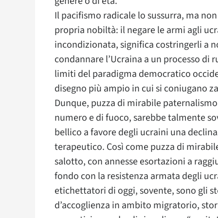
genere o di età.
Il pacifismo radicale lo sussurra, ma n
propria nobiltà: il negare le armi agli ucr
incondizionata, significa costringerli a n
condannare l’Ucraina a un processo di ru
limiti del paradigma democratico occiden
disegno più ampio in cui si coniugano zar
Dunque, puzza di mirabile paternalismo 
numero e di fuoco, sarebbe talmente so
bellico a favore degli ucraini una decli
terapeutico. Così come puzza di mirabile
salotto, con annesse esortazioni a raggiu
fondo con la resistenza armata degli ucr
etichettatori di oggi, sovente, sono gli st
d’accoglienza in ambito migratorio, sto