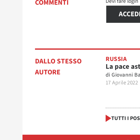
Devi fare logi
COMMENTI
ACCED
RUSSIA
DALLO STESSO
La pace as
AUTORE
di
Giovanni Ba
17 Aprile 2022
TUTTI I PO