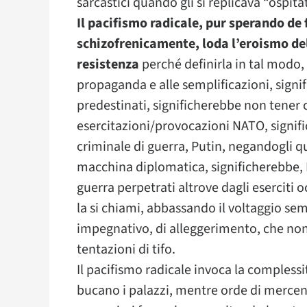
sarcastici quando gli si replicava “ospitat
Il pacifismo radicale, pur sperando de 
schizofrenicamente, loda l’eroismo del
resistenza
perché definirla in tal modo,
propaganda e alle semplificazioni, signif
predestinati, significherebbe non tener 
esercitazioni/provocazioni NATO, signi
criminale di guerra, Putin, negandogli qua
macchina diplomatica, significherebbe, D
guerra perpetrati altrove dagli eserciti o
la si chiami, abbassando il voltaggio se
impegnativo, di alleggerimento, che non
tentazioni di tifo.
Il pacifismo radicale invoca la complessit
bucano i palazzi, mentre orde di mercenar