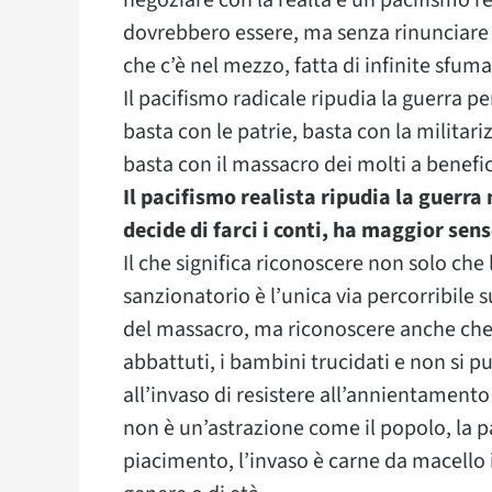
negoziare con la realtà e un pacifismo 
dovrebbero essere, ma senza rinunciare a
che c’è nel mezzo, fatta di infinite sfum
Il pacifismo radicale ripudia la guerra pe
basta con le patrie, basta con la militar
basta con il massacro dei molti a benefic
Il pacifismo realista ripudia la guerr
decide di farci i conti, ha maggior sen
Il che significa riconoscere non solo che
sanzionatorio è l’unica via percorribile 
del massacro, ma riconoscere anche che 
abbattuti, i bambini trucidati e non si p
all’invaso di resistere all’annientamento
non è un’astrazione come il popolo, la p
piacimento, l’invaso è carne da macello in