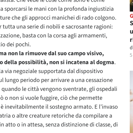
realista. Che vede le cose come sono e come
 sporcarsi le mani con la profonda ingiustizia
ature che gli approcci manichei di rado colgono.
S
r tutta una serie di nobili e sacrosante ragioni:
u
izzazione, basta con la corsa agli armamenti,
r
io dei pochi.
d
a ma non la rimuove dal suo campo visivo,
5
so della possibilità, non si incatena al dogma
.
 la via negoziale supportata dal dispositivo
sul lungo periodo per arrivare a una cessazione
quando le città vengono sventrate, gli ospedali
uò o non si vuole fuggire, ciò che permette
 è inevitabilmente il sostegno armato. E l’invaso
atria o altre creature retoriche da compilare a
 atto o in attesa, senza distinzione di classe, di