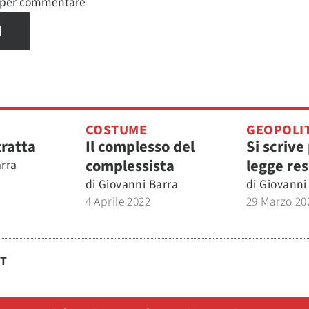
n per commentare
I
COSTUME
GEOPOLI
tratta
Il complesso del
Si scrive
complessista
legge re
rra
di
Giovanni Barra
di
Giovanni
4 Aprile 2022
29 Marzo 20
ST