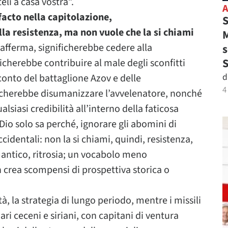
eli a casa vostra”.
facto nella capitolazione,
S
la resistenza, ma non vuole che la si chiami
M
 afferma, significherebbe cedere alla
s
icherebbe contribuire al male degli sconfitti
d
conto del battaglione Azov e delle
4
ficherebbe disumanizzare l’avvelenatore, nonché
lsiasi credibilità all’interno della faticosa
io solo sa perché, ignorare gli abomini di
ccidentali: non la si chiami, quindi, resistenza,
mantico, ritrosia; un vocabolo meno
 crea scompensi di prospettiva storica o
à, la strategia di lungo periodo, mentre i missili
i ceceni e siriani, con capitani di ventura