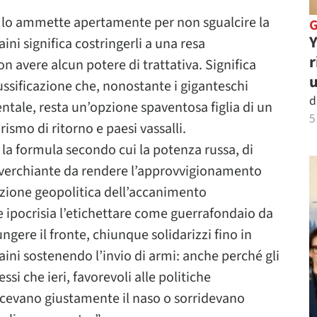
on lo ammette apertamente per non sgualcire la
Y
aini significa costringerli a una resa
r
on avere alcun potere di trattativa. Significa
u
ssificazione che, nonostante i giganteschi
d
tale, resta un’opzione spaventosa figlia di un
5
ismo di ritorno e paesi vassalli.
la formula secondo cui la potenza russa, di
verchiante da rendere l’approvvigionamento
nazione geopolitica dell’accanimento
 ipocrisia l’etichettare come guerrafondaio da
ngere il fronte, chiunque solidarizzi fino in
aini sostenendo l’invio di armi: anche perché gli
essi che ieri, favorevoli alle politiche
rcevano giustamente il naso o sorridevano