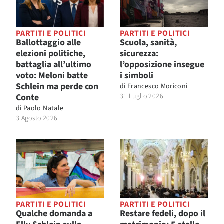
PARTITI E POLITICI
PARTITI E POLITICI
Ballottaggio alle
Scuola, sanità,
elezioni politiche,
sicurezza:
battaglia all’ultimo
l’opposizione insegue
voto: Meloni batte
i simboli
Schlein ma perde con
di
Francesco Moriconi
Conte
31 Luglio 2026
di
Paolo Natale
3 Agosto 2026
PARTITI E POLITICI
PARTITI E POLITICI
Qualche domanda a
Restare fedeli, dopo il