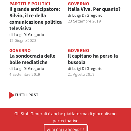
PARTITI E POLITICI
GOVERNO
Il grande anticipatore:
Italia Viva. Per quanto?
Silvio, il re della
di
Luigi Di Gregorio
comunicazione politica
23 Settembre 2019
televisiva
di
Luigi Di Gregorio
12 Giugno 2023
GOVERNO
GOVERNO
La sondocrazia delle
Il capitano ha perso la
bolle mediatiche
bussola
di
Luigi Di Gregorio
di
Luigi Di Gregorio
4 Settembre 2019
21 Agosto 2019
TUTTI I POST
Gli Stati Generali è anche piattaforma di giornalismo
partecipativo
VUOI COLLABORARE ?