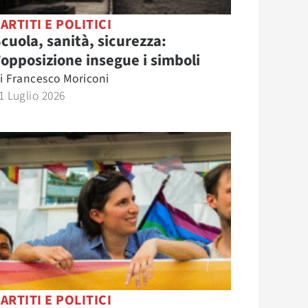
ARTITI E POLITICI
cuola, sanità, sicurezza:
’opposizione insegue i simboli
i
Francesco Moriconi
1 Luglio 2026
ARTITI E POLITICI