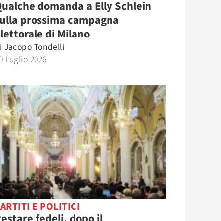
ualche domanda a Elly Schlein
sulla prossima campagna
lettorale di Milano
i
Jacopo Tondelli
0 Luglio 2026
ARTITI E POLITICI
estare fedeli, dopo il