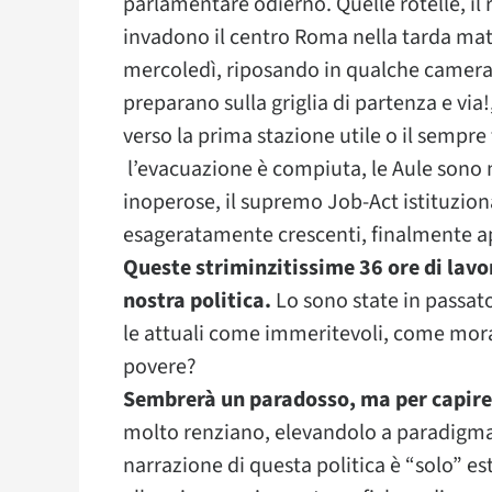
parlamentare odierno. Quelle rotelle, il 
invadono il centro Roma nella tarda matt
mercoledì, riposando in qualche camera d
preparano sulla griglia di partenza e vi
verso la prima stazione utile o il sempre
l’evacuazione è compiuta, le Aule sono
inoperose, il supremo Job-Act istituzio
esageratamente crescenti, finalmente a
Queste striminzitissime 36 ore di lavo
nostra politica.
Lo sono state in passat
le attuali come immeritevoli, come mor
povere?
Sembrerà un paradosso, ma per capire
molto renziano, elevandolo a paradigma d
narrazione di questa politica è “solo” 