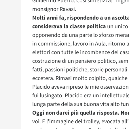
Guillermo Puerto. Così sintetizza: “Ingan
monsignor Ravasi.
Molti anni fa, rispondendo a un ascolt
considerava la classe politica
un unico 
opponendo da una parte lo sforzo meram
in commissione, lavoro in Aula, ritorno 
elettori con tutte le incombenze del caso,
costruzione di un pensiero politico, sem
fatti, passioni politiche, storie personali
eccetera. Rimasi molto colpito, qualche
Placido aveva ripreso le mie osservazion
fui lusingato, Placido era un intellettual
lunga parte della sua buona vita alto fu
Oggi non darei più quella risposta. Non
voi. E l’immagine del trolley, evocata all