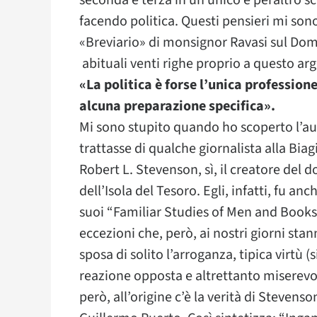
seconda e terza in un unico e peraltro sc
facendo politica. Questi pensieri mi sono
«Breviario» di monsignor Ravasi sul Dome
abituali venti righe proprio a questo a
«La politica è forse l’unica profession
alcuna preparazione specifica».
Mi sono stupito quando ho scoperto l’aut
trattasse di qualche giornalista alla Bia
Robert L. Stevenson, sì, il creatore del d
dell’Isola del Tesoro. Egli, infatti, fu an
suoi “Familiar Studies of Men and Books
eccezioni che, però, ai nostri giorni sta
sposa di solito l’arroganza, tipica virtù (s
reazione opposta e altrettanto miserevo
però, all’origine c’è la verità di Steve