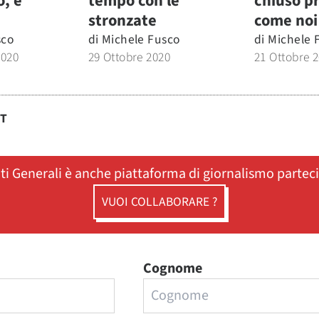
o, è
tempo con le
chiuso p
stronzate
come noi
sco
di
Michele Fusco
di
Michele 
2020
29 Ottobre 2020
21 Ottobre 
ST
ati Generali è anche piattaforma di giornalismo partec
VUOI COLLABORARE ?
Cognome