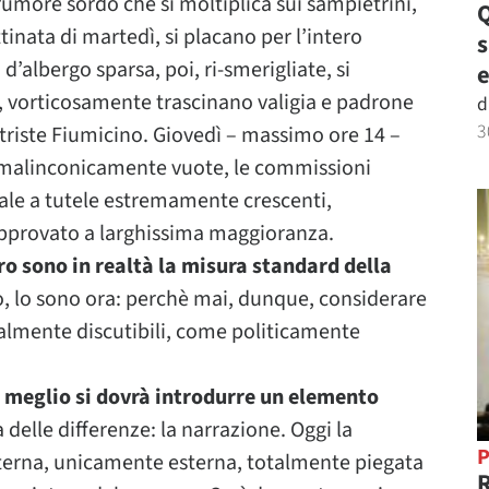
rumore sordo che si moltiplica sui sampietrini,
Q
inata di martedì, si placano per l’intero
’albergo sparsa, poi, ri-smerigliate, si
e
a!, vorticosamente trascinano valigia e padrone
d
3
 triste Fiumicino. Giovedì – massimo ore 14 –
 malinconicamente vuote, le commissioni
nale a tutele estremamente crescenti,
pprovato a larghissima maggioranza.
ro sono in realtà la misura standard della
o, lo sono ora: perchè mai, dunque, considerare
almente discutibili, come politicamente
 meglio si dovrà introdurre un elemento
elle differenze: la narrazione. Oggi la
P
esterna, unicamente esterna, totalmente piegata
R