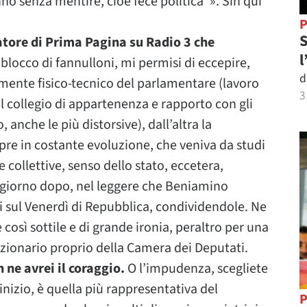
nò senza mentire, cioè fece politica”». Sin qui
P
S
atore di Prima Pagina su Radio 3 che
l
blocco di fannulloni, mi permisi di eccepire,
d
ente fisico-tecnico del parlamentare (lavoro
3
al collegio di appartenenza e rapporto con gli
 anche le più distorsive), dall’altra la
pre in costante evoluzione, che veniva da studi
 e collettive, senso dello stato, eccetera,
 giorno dopo, nel leggere che Beniamino
i sul Venerdì di Repubblica, condividendole. Ne
e così sottile e di grande ironia, peraltro per una
nzionario proprio della Camera dei Deputati.
 ne avrei il coraggio.
O l’impudenza, scegliete
’inizio, è quella più rappresentativa del
P