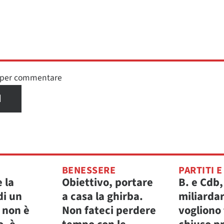
n per commentare
I
BENESSERE
PARTITI E
e la
Obiettivo, portare
B. e Cdb,
di un
a casa la ghirba.
miliardar
a non è
Non fateci perdere
vogliono