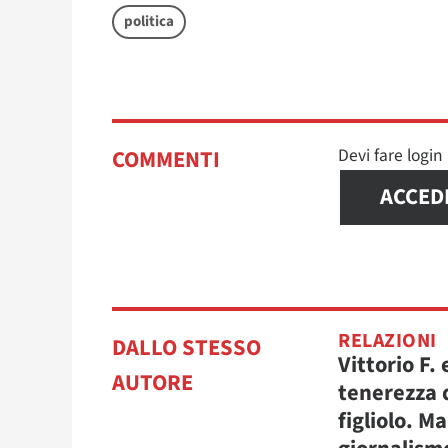
politica
Devi fare logi
COMMENTI
ACCED
RELAZIONI
DALLO STESSO
Vittorio F. 
AUTORE
tenerezza 
figliolo. M