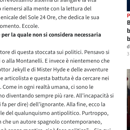
orrevolissimo sistema di sfangare la vita
 riemersi alla mente con la lettura del
P
nicale del Sole 24 Ore, che dedica le sua
B
rgomento. Eccole.
b
e per la quale non si considera necessaria
b
d
ore di questa stoccata sui politici. Pensavo si
3
gi o alla Montanelli. E invece è nientemeno che
ottor Jekyll e di Mister Hyde e delle avventure
che articolista e questa battuta è da cercare nei
. Come in ogni realtà umana, ci sono le
nno diventando sempre più rare. All’incapacità si
i fa per dire) dell’ignorante. Alla fine, ecco la
le del qualunquismo antipolitico. Purtroppo,
nson che un autore spagnolo contemporaneo,