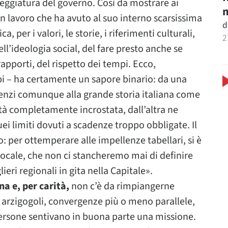
eggiatura del governo. Così da mostrare ai
m
 un lavoro che ha avuto al suo interno scarsissima
d
 per i valori, le storie, i riferimenti culturali,
2
ll’ideologia social, del fare presto anche se
apporti, del rispetto dei tempi. Ecco,
pi – ha certamente un sapore binario: da una
Renzi comunque alla grande storia italiana come
tà completamente incrostata, dall’altra ne
uei limiti dovuti a scadenze troppo obbligate. Il
: per ottemperare alle impellenze tabellari, si è
ocale, che non ci stancheremo mai di definire
eri regionali in gita nella Capitale».
a e, per carità,
non c’è da rimpiangerne
, arzigogoli, convergenze più o meno parallele,
persone sentivano in buona parte una missione.