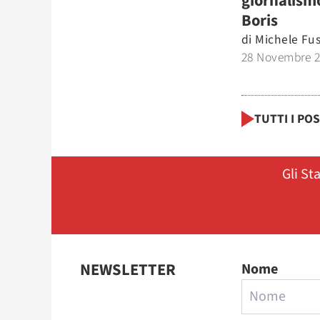
giornalism
Boris
di
Michele Fu
28 Novembre 
TUTTI I PO
Gli St
NEWSLETTER
Nome