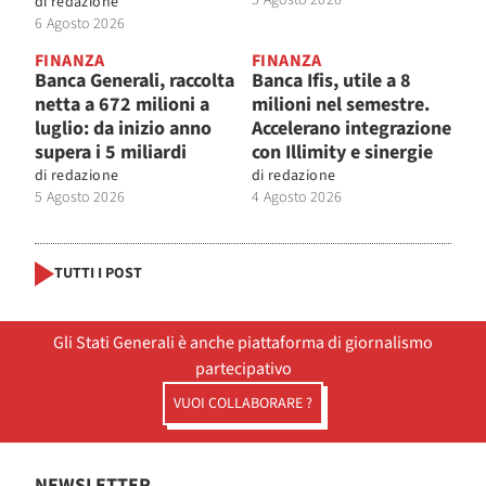
di
redazione
6 Agosto 2026
FINANZA
FINANZA
Banca Generali, raccolta
Banca Ifis, utile a 8
netta a 672 milioni a
milioni nel semestre.
luglio: da inizio anno
Accelerano integrazione
supera i 5 miliardi
con Illimity e sinergie
di
redazione
di
redazione
5 Agosto 2026
4 Agosto 2026
TUTTI I POST
Gli Stati Generali è anche piattaforma di giornalismo
partecipativo
VUOI COLLABORARE ?
NEWSLETTER