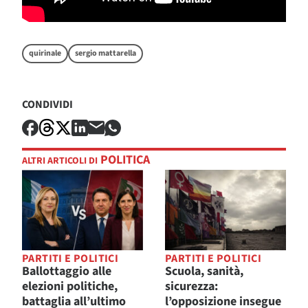
quirinale
sergio mattarella
CONDIVIDI
POLITICA
ALTRI ARTICOLI DI
PARTITI E POLITICI
PARTITI E POLITICI
Ballottaggio alle
Scuola, sanità,
elezioni politiche,
sicurezza:
battaglia all’ultimo
l’opposizione insegue