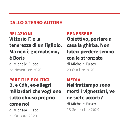
DALLO STESSO AUTORE
RELAZIONI
BENESSERE
Vittorio F. e la
Obiettivo, portare a
tenerezza di un figliolo.
casa la ghirba. Non
Ma non è giornalismo,
fateci perdere tempo
è Boris
con le stronzate
di
Michele Fusco
di
Michele Fusco
28 Novembre 2020
29 Ottobre 2020
PARTITI E POLITICI
MEDIA
B. e Cdb, ex-allegri
Nel frattempo sono
miliardari che vogliono
morti i vignettisti, ve
tutto chiuso proprio
ne siete accorti?
come noi
di
Michele Fusco
18 Settembre 2020
di
Michele Fusco
21 Ottobre 2020