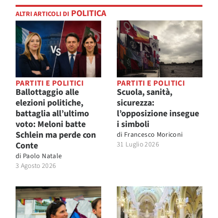
POLITICA
ALTRI ARTICOLI DI
PARTITI E POLITICI
PARTITI E POLITICI
Ballottaggio alle
Scuola, sanità,
elezioni politiche,
sicurezza:
battaglia all’ultimo
l’opposizione insegue
voto: Meloni batte
i simboli
Schlein ma perde con
di
Francesco Moriconi
Conte
31 Luglio 2026
di
Paolo Natale
3 Agosto 2026