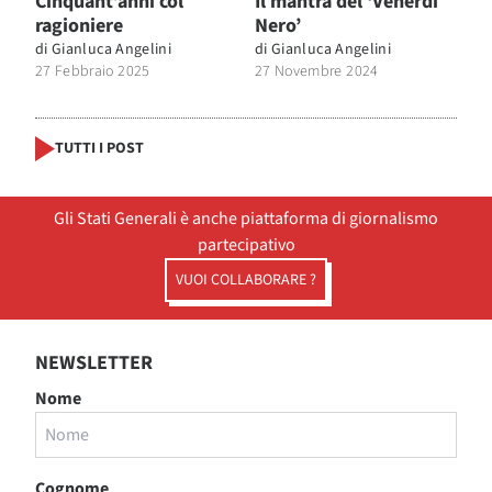
Cinquant’anni col
Il mantra del ‘Venerdì
ragioniere
Nero’
di
Gianluca Angelini
di
Gianluca Angelini
27 Febbraio 2025
27 Novembre 2024
TUTTI I POST
Gli Stati Generali è anche piattaforma di giornalismo
partecipativo
VUOI COLLABORARE ?
NEWSLETTER
Nome
Cognome