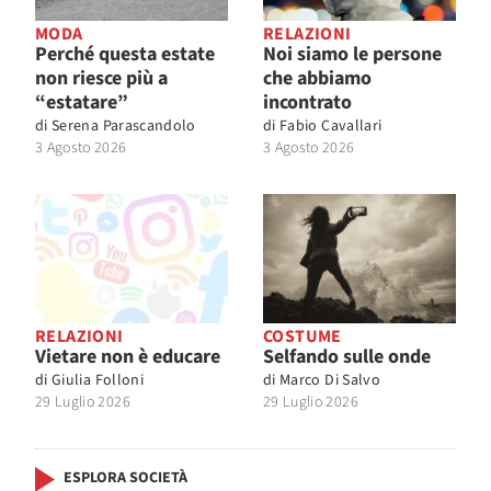
MODA
RELAZIONI
Perché questa estate
Noi siamo le persone
non riesce più a
che abbiamo
“estatare”
incontrato
di
Serena Parascandolo
di
Fabio Cavallari
3 Agosto 2026
3 Agosto 2026
RELAZIONI
COSTUME
Vietare non è educare
Selfando sulle onde
di
Giulia Folloni
di
Marco Di Salvo
29 Luglio 2026
29 Luglio 2026
ESPLORA SOCIETÀ