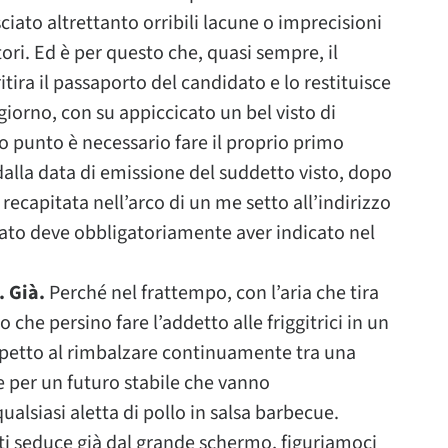
iato altrettanto orribili lacune o imprecisioni
ri. Ed è per questo che, quasi sempre, il
tira il passaporto del candidato e lo restituisce
giorno, con su appiccicato un bel visto di
 punto è necessario fare il proprio primo
 dalla data di emissione del suddetto visto, dopo
recapitata nell’arco di un me setto all’indirizzo
dato deve obbligatoriamente aver indicato nel
. Già.
Perché nel frattempo, con l’aria che tira
 che persino fare l’addetto alle friggitrici in un
spetto al rimbalzare continuamente tra una
ve per un futuro stabile che vanno
ualsiasi aletta di pollo in salsa barbecue.
e ti seduce già dal grande schermo, figuriamoci