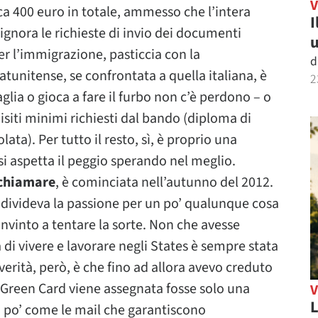
rca 400 euro in totale, ammesso che l’intera
I
 ignora le richieste di invio dei documenti
u
per l’immigrazione, pasticcia con la
d
tunitense, se confrontata a quella italiana, è
2
glia o gioca a fare il furbo non c’è perdono – o
siti minimi richiesti dal bando (diploma di
ta). Per tutto il resto, sì, è proprio una
i si aspetta il peggio sperando nel meglio.
 chiamare
, è cominciata nell’autunno del 2012.
ndivideva la passione per un po’ qualunque cosa
convinto a tentare la sorte. Non che avesse
 di vivere e lavorare negli States è sempre stata
erità, però, è che fino ad allora avevo creduto
 Green Card viene assegnata fosse solo una
L
n po’ come le mail che garantiscono