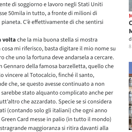
nte di soggiorno e lavoro negli Stati Uniti
 50mila in tutto, a fronte di milioni di
pianeta. C’è effettivamente di che sentirsi
M
d
a volta
che la mia buona stella si mostra
8
 cosa mi riferisco, basta digitare il mio nome su
ro che uno la fortuna deve andarsela a cercare.
San Gennaro della famosa barzelletta, quello che
o vincere al Totocalcio, finché il santo,
onde che, se questo avesse continuato a non
zia sarebbe stato alquanto complicato anche per
tutt’altro che azzardato. Specie se si considera
ati (contando solo gli italiani) che ogni anno
 Green Card messe in palio (in tutto il mondo)
stragrande maggioranza si ritira davanti alla