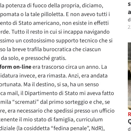
s
lla potenza di fuoco della propria, diciamo,
a
l pomata o la tale pilloletta. E non avevo tutti i
d
imento di Stato americano, non esiste in effetti
2
rde. Tutto il resto in cui si incappa navigando
assimo un costosissimo supporto tecnico che si
so la breve trafila burocratica che ciascun
da solo, e pressoché gratis.
 form on-line
era trascorso circa un anno. La
idatura invece, era rimasta. Anzi, era andata
fortunata. Ma il destino, si sa, ha un senso
a mail, il Dipartimento di Stato mi aveva fatto
0mila “scremati” dal primo sorteggio e che, se
re, era necessario che spedissi presso un ufficio
enente il mio stato di famiglia, curriculum
diziale (la cosiddetta “fedina penale”, NdR),
d