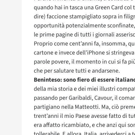
quando hai in tasca una Green Card col tu
dire) faccione stampigliato sopra in filig
opportunità potenzialmente sconfinate, 
le prime pagine di tutti i giornali asseri
Proprio come cent’anni fa, insomma, quan
cartone e invece dell’iPhone si stringeva
parole povere, il momento in cui si fa più
che per salutare tutti e andarsene.
Beninteso: sono fiero di essere italian
della mia storia e dei miei illustri compa
passando per Garibaldi, Cavour, il com
partigiano nella Matteotti. Ma, ciò prem
trent’anni il mio Paese avesse fatto di t
era affatto ricambiato, e che anzi qui s
tollerabile. E allora, Italia, arrivederci a