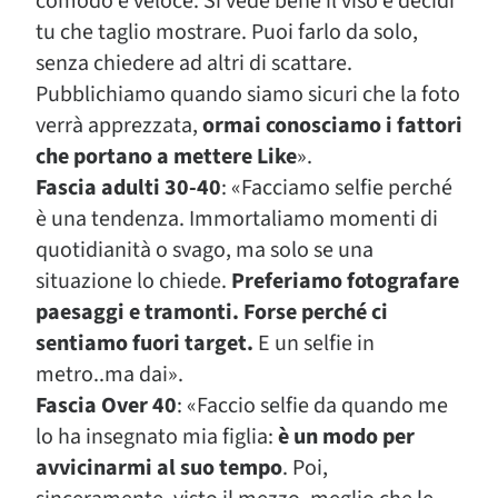
comodo e veloce. Si vede bene il viso e decidi
tu che taglio mostrare. Puoi farlo da solo,
senza chiedere ad altri di scattare.
Pubblichiamo quando siamo sicuri che la foto
verrà apprezzata,
ormai conosciamo i fattori
che portano a mettere Like
».
Fascia adulti 30-40
: «Facciamo selfie perché
è una tendenza. Immortaliamo momenti di
quotidianità o svago, ma solo se una
situazione lo chiede.
Preferiamo fotografare
paesaggi e tramonti. Forse perché ci
sentiamo fuori target.
E un selfie in
metro..ma dai».
Fascia Over 40
: «Faccio selfie da quando me
lo ha insegnato mia figlia:
è un modo per
avvicinarmi al suo tempo
. Poi,