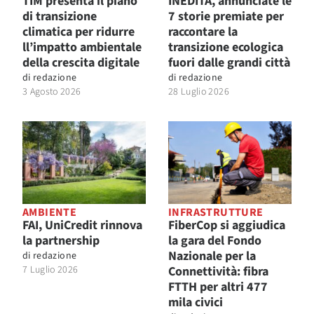
TIM presenta il piano
INEDITA, annunciate le
di transizione
7 storie premiate per
climatica per ridurre
raccontare la
ll’impatto ambientale
transizione ecologica
della crescita digitale
fuori dalle grandi città
di
redazione
di
redazione
3 Agosto 2026
28 Luglio 2026
AMBIENTE
INFRASTRUTTURE
FAI, UniCredit rinnova
FiberCop si aggiudica
la partnership
la gara del Fondo
Nazionale per la
di
redazione
7 Luglio 2026
Connettività: fibra
FTTH per altri 477
mila civici