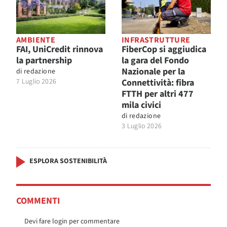
AMBIENTE
INFRASTRUTTURE
FAI, UniCredit rinnova
FiberCop si aggiudica
la partnership
la gara del Fondo
Nazionale per la
di
redazione
7 Luglio 2026
Connettività: fibra
FTTH per altri 477
mila civici
di
redazione
3 Luglio 2026
ESPLORA SOSTENIBILITÀ
COMMENTI
Devi fare login per commentare