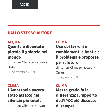
ACCEDI
DALLO STESSO AUTORE
ACQUA
CLIMA
Quanto è diventato
Uso dei terreni e
piccolo il ghiaccio nel
cambiamenti climatici:
mondo
il problema e proposte
per il futuro
di
Italian Climate Network
Onlus
di
Italian Climate Network
30 Settembre 2019
Onlus
10 Agosto 2019
CLIMA
CLIMA
L’Amazzonia ancora
Mezzo grado fa la
sotto attacco nel
differenza: il rapporto
silenzio più totale
dell’IPCC più discusso
di sempre
di
Italian Climate Network