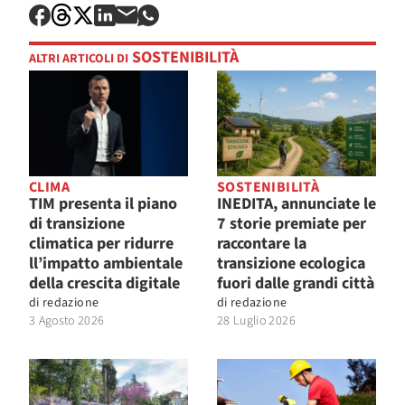
SOSTENIBILITÀ
ALTRI ARTICOLI DI
CLIMA
SOSTENIBILITÀ
TIM presenta il piano
INEDITA, annunciate le
di transizione
7 storie premiate per
climatica per ridurre
raccontare la
ll’impatto ambientale
transizione ecologica
della crescita digitale
fuori dalle grandi città
di
redazione
di
redazione
3 Agosto 2026
28 Luglio 2026