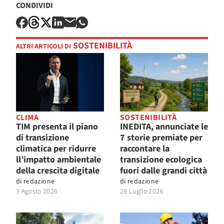
CONDIVIDI
SOSTENIBILITÀ
ALTRI ARTICOLI DI
CLIMA
SOSTENIBILITÀ
TIM presenta il piano
INEDITA, annunciate le
di transizione
7 storie premiate per
climatica per ridurre
raccontare la
ll’impatto ambientale
transizione ecologica
della crescita digitale
fuori dalle grandi città
di
redazione
di
redazione
3 Agosto 2026
28 Luglio 2026