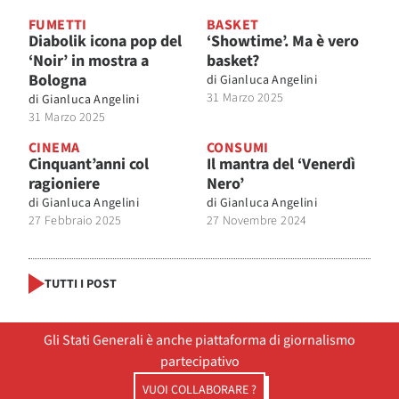
FUMETTI
BASKET
Diabolik icona pop del
‘Showtime’. Ma è vero
‘Noir’ in mostra a
basket?
Bologna
di
Gianluca Angelini
31 Marzo 2025
di
Gianluca Angelini
31 Marzo 2025
CINEMA
CONSUMI
Cinquant’anni col
Il mantra del ‘Venerdì
ragioniere
Nero’
di
Gianluca Angelini
di
Gianluca Angelini
27 Febbraio 2025
27 Novembre 2024
TUTTI I POST
Gli Stati Generali è anche piattaforma di giornalismo
partecipativo
VUOI COLLABORARE ?