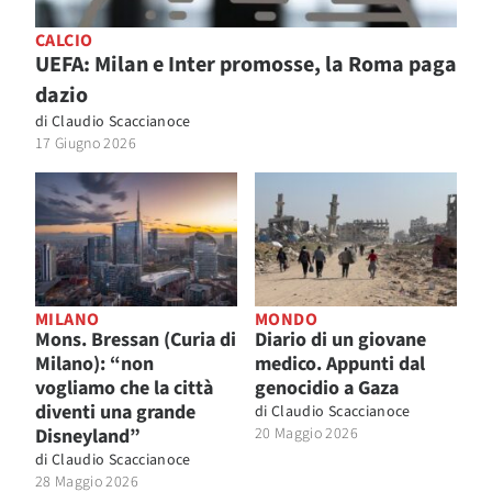
CALCIO
UEFA: Milan e Inter promosse, la Roma paga
dazio
di
Claudio Scaccianoce
17 Giugno 2026
MILANO
MONDO
Mons. Bressan (Curia di
Diario di un giovane
Milano): “non
medico. Appunti dal
vogliamo che la città
genocidio a Gaza
diventi una grande
di
Claudio Scaccianoce
Disneyland”
20 Maggio 2026
di
Claudio Scaccianoce
28 Maggio 2026