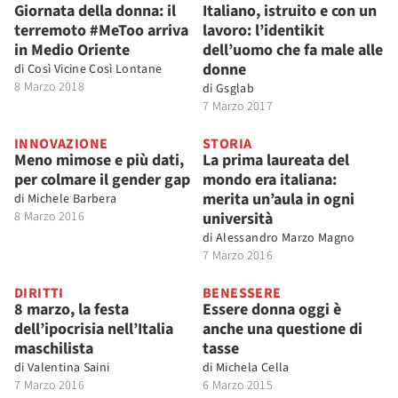
Giornata della donna: il
Italiano, istruito e con un
terremoto #MeToo arriva
lavoro: l’identikit
in Medio Oriente
dell’uomo che fa male alle
donne
di
Così Vicine Così Lontane
8 Marzo 2018
di
Gsglab
7 Marzo 2017
INNOVAZIONE
STORIA
Meno mimose e più dati,
La prima laureata del
per colmare il gender gap
mondo era italiana:
merita un’aula in ogni
di
Michele Barbera
8 Marzo 2016
università
di
Alessandro Marzo Magno
7 Marzo 2016
DIRITTI
BENESSERE
8 marzo, la festa
Essere donna oggi è
dell’ipocrisia nell’Italia
anche una questione di
maschilista
tasse
di
Valentina Saini
di
Michela Cella
7 Marzo 2016
6 Marzo 2015