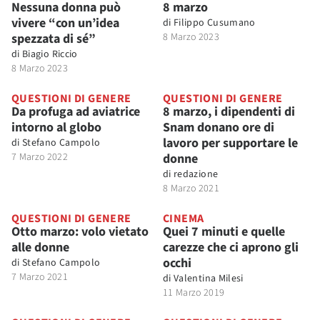
Nessuna donna può
8 marzo
vivere “con un’idea
di
Filippo Cusumano
spezzata di sé”
8 Marzo 2023
di
Biagio Riccio
8 Marzo 2023
QUESTIONI DI GENERE
QUESTIONI DI GENERE
Da profuga ad aviatrice
8 marzo, i dipendenti di
intorno al globo
Snam donano ore di
lavoro per supportare le
di
Stefano Campolo
7 Marzo 2022
donne
di
redazione
8 Marzo 2021
QUESTIONI DI GENERE
CINEMA
Otto marzo: volo vietato
Quei 7 minuti e quelle
alle donne
carezze che ci aprono gli
occhi
di
Stefano Campolo
7 Marzo 2021
di
Valentina Milesi
11 Marzo 2019