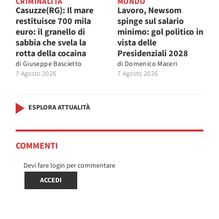
CRIMINALITÀ
MONDO
Casuzze(RG): Il mare
Lavoro, Newsom
restituisce 700 mila
spinge sul salario
euro: il granello di
minimo: gol politico in
sabbia che svela la
vista delle
rotta della cocaina
Presidenziali 2028
di
Giuseppe Bascietto
di
Domenico Maceri
7 Agosto 2026
7 Agosto 2026
ESPLORA ATTUALITÀ
COMMENTI
Devi fare login per commentare
ACCEDI