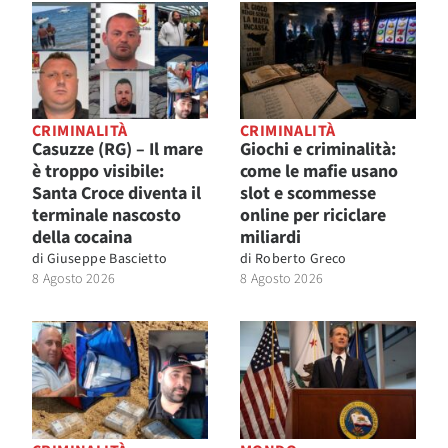
CRIMINALITÀ
CRIMINALITÀ
Casuzze (RG) – Il mare
Giochi e criminalità:
è troppo visibile:
come le mafie usano
Santa Croce diventa il
slot e scommesse
terminale nascosto
online per riciclare
della cocaina
miliardi
di
Giuseppe Bascietto
di
Roberto Greco
8 Agosto 2026
8 Agosto 2026