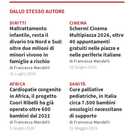
DALLO STESSO AUTORE
DIRITTI
CINEMA
Maltrattamento
Schermi Cinema
infantile, resta il
Multipiazza 2026, oltre
divario tra Nord e Sud:
40 appuntamenti
oltre due milioni di
gratuiti nelle piazze e
minori vivono in
nelle periferie italiane
famiglie a rischio
di
Francesca Mandelli
16 Giugno 2026
di
Francesca Mandelli
16 Luglio 2026
AFRICA
SANITÀ
Cardiopatie congenite
Cure palliative
in Africa, il progetto
pediatriche, in Italia
Cuori Ribelli ha già
circa 7.500 bambini
operato oltre 600
oncologici necessitano
bambini dal 2021
di supporto
di
Francesca Mandelli
di
Francesca Mandelli
3 Giugno 2026
21 Maggio 2026