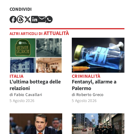
CONDIVIDI
ATTUALITÀ
ALTRI ARTICOLI DI
ITALIA
CRIMINALITÀ
L’ultima bottega delle
Fentanyl, allarme a
relazioni
Palermo
di
Fabio Cavallari
di
Roberto Greco
5 Agosto 2026
5 Agosto 2026