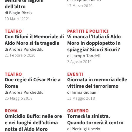
sentire le ragioni
dell’altro
17 Marzo 2020
di
Biagio Riccio
10 Marzo 2021
TEATRO
PARTITI E POLITICI
Con Gifuni il Memoriale di
Vi manca l’Italia di Aldo
Aldo Moro si fa tragedia
Moro in doppiopetto in
spiaggia? Sicuri Sicuri?
di
Andrea Porcheddu
21 Febbraio 2020
di
Jacopo Tondelli
3 Agosto 2019
TEATRO
EVENTI
Due regie di César Brie a
Giornata in memoria delle
Roma
vittime del terrorismo
di
Andrea Porcheddu
di
Imma Giuliani
25 Maggio 2018
11 Maggio 2018
ROMA
GOVERNO
Omicidio Buffo: nelle ore
Tornerà la sinistra.
e nei luoghi dell’ultima
Quando tornerà il centro
notte di Aldo Moro
di
Pierluigi Ubezio