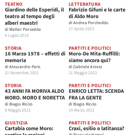
TEATRO
LETTERATURA
Giardino delle Esperidi, il
Fabrizio Gifuni e le carte
teatro al tempo degli
di Aldo Moro
alberi maestri
di
Andrea Porcheddu
17 Aprile 2023
di
Walter Porcedda
4 Luglio 2023
STORIA
PARTITI E POLITICI
16 Marzo 1978 – effetti di
Moro-De Mita-Ruffilli:
memoria
siamo ancora qui?
di
Alessandro Paris
di
Gabriele Arosio
21 Novembre 2022
31 Maggio 2022
STORIA
PARTITI E POLITICI
43 ANNI FA MORIVA ALDO
ENRICO LETTA: SCENDA
MORO. MORO E NORETTA
FRA LA GENTE
di
Biagio Riccio
di
Biagio Riccio
9 Maggio 2021
14 Marzo 2021
GIUSTIZIA
PARTITI E POLITICI
Cartabia come Moro:
Craxi, esilio o latitanza?
di
Pasquale Hamel