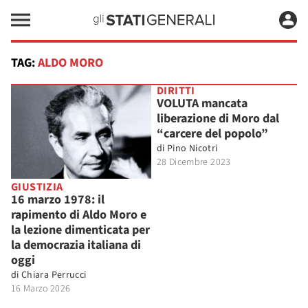
TAG:
ALDO MORO
DIRITTI
VOLUTA mancata
liberazione di Moro dal
“carcere del popolo”
di
Pino Nicotri
28 Dicembre 2023
GIUSTIZIA
16 marzo 1978: il
rapimento di Aldo Moro e
la lezione dimenticata per
la democrazia italiana di
oggi
di
Chiara Perrucci
16 Marzo 2026