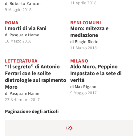
11 Aprile 2018
di
Roberto Zancan
9 Maggio 2018
ROMA
BENI COMUNI
I morti di via Fani
Moro: mitezza e
mediazione
di
Pasquale Hamel
16 Marzo 2018
di
Biagio Riccio
11 Marzo 2018
LETTERATURA
MILANO
“Il segreto” di Antonio
Aldo Moro, Peppino
Ferrari con le solite
Impastato e la sete di
dietrologie sul rapimento
verità
Moro
di
Max Rigano
9 Maggio 2017
di
Pasquale Hamel
23 Settembre 2017
Paginazione degli articoli
1
2