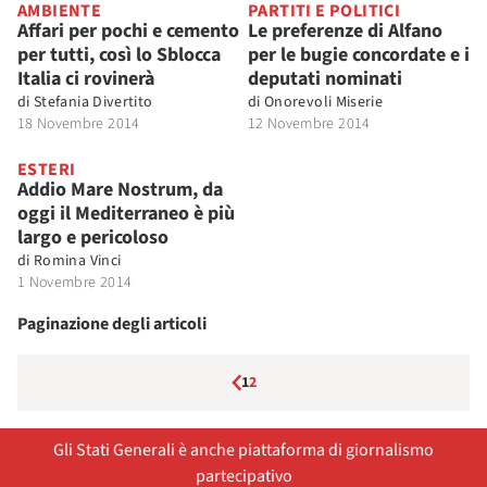
AMBIENTE
PARTITI E POLITICI
Affari per pochi e cemento
Le preferenze di Alfano
per tutti, così lo Sblocca
per le bugie concordate e i
Italia ci rovinerà
deputati nominati
di
Stefania Divertito
di
Onorevoli Miserie
18 Novembre 2014
12 Novembre 2014
ESTERI
Addio Mare Nostrum, da
oggi il Mediterraneo è più
largo e pericoloso
di
Romina Vinci
1 Novembre 2014
Paginazione degli articoli
1
2
Gli Stati Generali è anche piattaforma di giornalismo
partecipativo