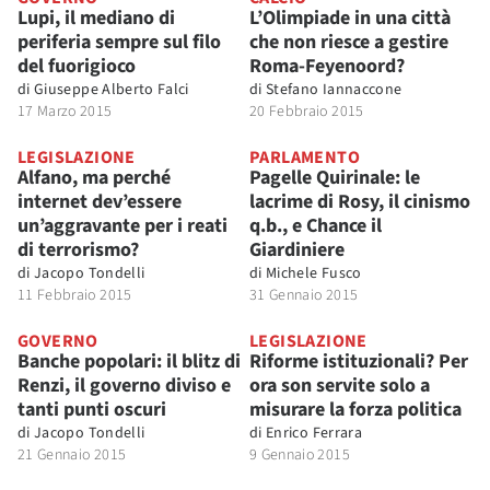
Lupi, il mediano di
L’Olimpiade in una città
periferia sempre sul filo
che non riesce a gestire
del fuorigioco
Roma-Feyenoord?
di
Giuseppe Alberto Falci
di
Stefano Iannaccone
17 Marzo 2015
20 Febbraio 2015
LEGISLAZIONE
PARLAMENTO
Alfano, ma perché
Pagelle Quirinale: le
internet dev’essere
lacrime di Rosy, il cinismo
un’aggravante per i reati
q.b., e Chance il
di terrorismo?
Giardiniere
di
Jacopo Tondelli
di
Michele Fusco
11 Febbraio 2015
31 Gennaio 2015
GOVERNO
LEGISLAZIONE
Banche popolari: il blitz di
Riforme istituzionali? Per
Renzi, il governo diviso e
ora son servite solo a
tanti punti oscuri
misurare la forza politica
di
Jacopo Tondelli
di
Enrico Ferrara
21 Gennaio 2015
9 Gennaio 2015