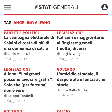
TAG:
ANGELINO ALFANO
PARTITI E POLITICI
LEGISLAZIONE
La campagna elettorale di
Italicum e maggioritario
Salvini ci costa di più di
all’inglese: gemelli
una domenica di calcio
(molto) diversi
di
Carlo Maria Miele
di
Luigi Di Gregorio
16 Maggio 2015
9 Maggio 2015
LEGISLAZIONE
GOVERNO
Alfano: “I migranti
L’omicidio stradale, il
possono lavorare gratis”.
daspo e altre fantastiche
Solo che (per fortuna)
storie
non è vero
di
Luigi Della Morte
26 Marzo 2015
di
Jacopo Tondelli
7 Maggio 2015
GOVERNO
CALCIO