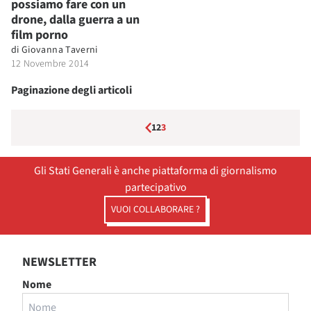
possiamo fare con un
drone, dalla guerra a un
film porno
di
Giovanna Taverni
12 Novembre 2014
Paginazione degli articoli
1
2
3
Gli Stati Generali è anche piattaforma di giornalismo
partecipativo
VUOI COLLABORARE ?
NEWSLETTER
Nome