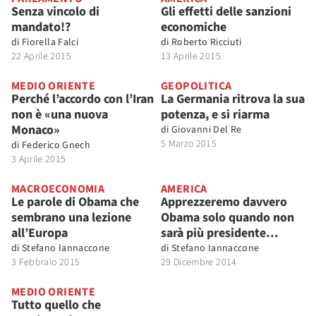
Senza vincolo di
Gli effetti delle sanzioni
mandato!?
economiche
di
Fiorella Falci
di
Roberto Ricciuti
22 Aprile 2015
13 Aprile 2015
MEDIO ORIENTE
GEOPOLITICA
Perché l’accordo con l’Iran
La Germania ritrova la sua
non è «una nuova
potenza, e si riarma
Monaco»
di
Giovanni Del Re
5 Marzo 2015
di
Federico Gnech
3 Aprile 2015
MACROECONOMIA
AMERICA
Le parole di Obama che
Apprezzeremo davvero
sembrano una lezione
Obama solo quando non
all’Europa
sarà più presidente…
di
Stefano Iannaccone
di
Stefano Iannaccone
3 Febbraio 2015
29 Dicembre 2014
MEDIO ORIENTE
Tutto quello che