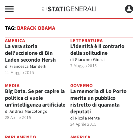
TAG:
BARACK OBAMA
AMERICA
LETTERATURA
La vera storia
L’identità è Il contrario
dell’uccisione di Bin
della solitudine
Laden secondo Hersh
di
Giacomo Giossi
7 Maggio 2015
di
Francesca Mandelli
11 Maggio 2015
MEDIA
GOVERNO
Big Data. Se per capire la
La memoria di Lo Porto
politica ci vuole
merita un pubblico
un’intelligenza artificiale
ristretto di quaranta
deputati
di
Andrea Marcolongo
28 Aprile 2015
di
Nicola Mente
24 Aprile 2015
PARLAMENTO
AMERICA