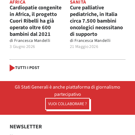
AFRICA
SANITÀ
Cardiopatie congenite
Cure palliative
in Africa, il progetto
pediatriche, in Italia
Cuori Ribelli ha già
circa 7.500 bambini
operato oltre 600
oncologici necessitano
bambini dal 2021
di supporto
di
Francesca Mandelli
di
Francesca Mandelli
3 Giugno 2026
21 Maggio 2026
TUTTI I POST
Gli Stati Generali è anche piattaforma di giornalismo
partecipativo
VUOI COLLABORARE ?
NEWSLETTER