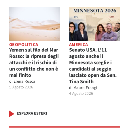
GEOPOLITICA
AMERICA
Yemen sul filo del Mar
Senato USA. L’11
Rosso: la ripresa degli
agosto anche il
attacchi e il rischio di
Minnesota sceglie i
un conflitto che non è
candidati al seggio
mai finito
lasciato open da Sen.
Tina Smith
di
Elena Rusca
5 Agosto 2026
di
Mauro Frangi
4 Agosto 2026
ESPLORA ESTERI