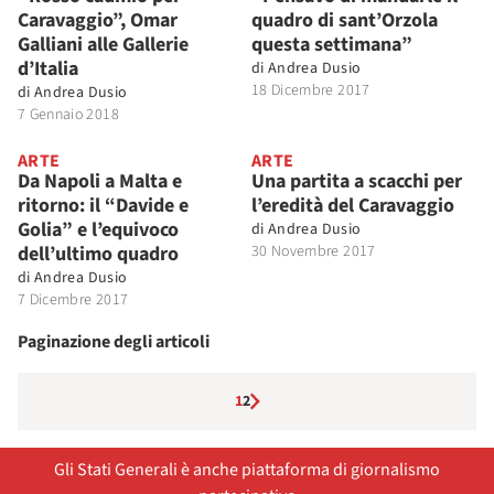
Caravaggio”, Omar
quadro di sant’Orzola
Galliani alle Gallerie
questa settimana”
d’Italia
di
Andrea Dusio
18 Dicembre 2017
di
Andrea Dusio
7 Gennaio 2018
ARTE
ARTE
Da Napoli a Malta e
Una partita a scacchi per
ritorno: il “Davide e
l’eredità del Caravaggio
Golia” e l’equivoco
di
Andrea Dusio
dell’ultimo quadro
30 Novembre 2017
di
Andrea Dusio
7 Dicembre 2017
Paginazione degli articoli
1
2
Gli Stati Generali è anche piattaforma di giornalismo