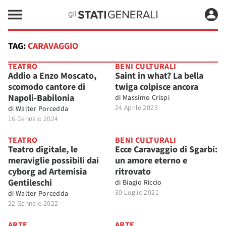
TAG:
CARAVAGGIO
TEATRO
BENI CULTURALI
Addio a Enzo Moscato,
Saint in what? La bella
scomodo cantore di
twiga colpisce ancora
Napoli-Babilonia
di
Massimo Crispi
24 Aprile 2023
di
Walter Porcedda
16 Gennaio 2024
TEATRO
BENI CULTURALI
Teatro digitale, le
Ecce Caravaggio di Sgarbi:
meraviglie possibili dai
un amore eterno e
cyborg ad Artemisia
ritrovato
Gentileschi
di
Biagio Riccio
30 Luglio 2021
di
Walter Porcedda
22 Gennaio 2022
ARTE
ARTE