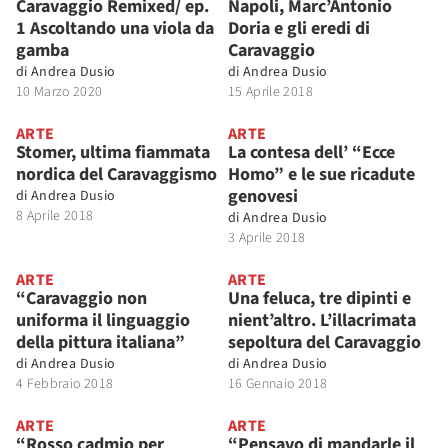
Caravaggio Remixed/ ep.
Napoli, Marc’Antonio
1 Ascoltando una viola da
Doria e gli eredi di
gamba
Caravaggio
di
Andrea Dusio
di
Andrea Dusio
10 Marzo 2020
15 Aprile 2018
ARTE
ARTE
Stomer, ultima fiammata
La contesa dell’ “Ecce
nordica del Caravaggismo
Homo” e le sue ricadute
genovesi
di
Andrea Dusio
8 Aprile 2018
di
Andrea Dusio
3 Aprile 2018
ARTE
ARTE
“Caravaggio non
Una feluca, tre dipinti e
uniforma il linguaggio
nient’altro. L’illacrimata
della pittura italiana”
sepoltura del Caravaggio
di
Andrea Dusio
di
Andrea Dusio
4 Febbraio 2018
16 Gennaio 2018
ARTE
ARTE
“Rosso cadmio per
“Pensavo di mandarle il