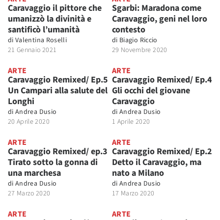
Caravaggio il pittore che
Sgarbi: Maradona come
umanizzò la divinità e
Caravaggio, geni nel loro
santificò l’umanità
contesto
di
Valentina Roselli
di
Biagio Riccio
21 Gennaio 2021
29 Novembre 2020
ARTE
ARTE
Caravaggio Remixed/ Ep.5
Caravaggio Remixed/ Ep.4
Un Campari alla salute del
Gli occhi del giovane
Longhi
Caravaggio
di
Andrea Dusio
di
Andrea Dusio
20 Aprile 2020
1 Aprile 2020
ARTE
ARTE
Caravaggio Remixed/ ep.3
Caravaggio Remixed/ Ep.2
Tirato sotto la gonna di
Detto il Caravaggio, ma
una marchesa
nato a Milano
di
Andrea Dusio
di
Andrea Dusio
27 Marzo 2020
17 Marzo 2020
ARTE
ARTE